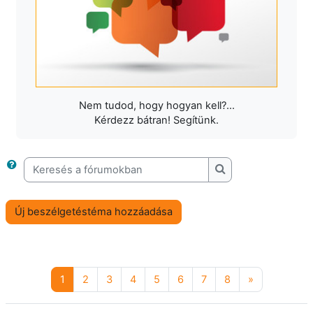
Nem tudod, hogy hogyan kell?...
Kérdezz bátran! Segítünk.
Keresés a fórumokban
Keresés a fórumok
Új beszélgetéstéma hozzáadása
1 oldal
2 oldal
3 oldal
4 oldal
5 oldal
6 oldal
7 oldal
8 oldal
Következő o
1
2
3
4
5
6
7
8
»