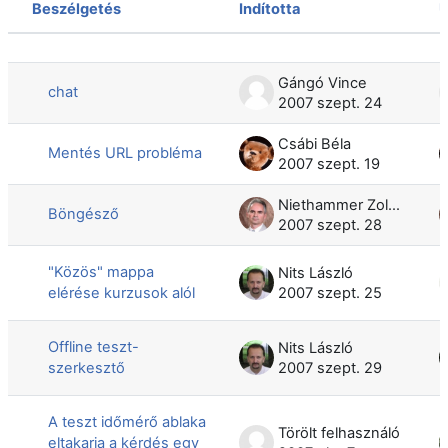
Beszélgetés
Indította
U
Állapot
Beszélgetések listája. 736 beszélget
Gángó Vince
chat
2007 szept. 24
Csábi Béla
Mentés URL probléma
2007 szept. 19
Niethammer Zoltán
Böngésző
2007 szept. 28
"Közös" mappa
Nits László
elérése kurzusok alól
2007 szept. 25
Offline teszt-
Nits László
szerkesztő
2007 szept. 29
A teszt időmérő ablaka
Törölt felhasználó
eltakarja a kérdés egy