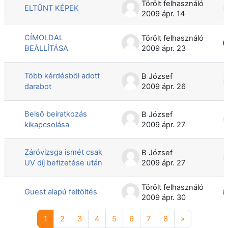
Törölt felhasználó
ELTŰNT KÉPEK
2009 ápr. 14
CÍMOLDAL
Törölt felhasználó
BEÁLLÍTÁSA
2009 ápr. 23
Több kérdésből adott
B József
darabot
2009 ápr. 26
Belső beiratkozás
B József
kikapcsolása
2009 ápr. 27
Záróvizsga ismét csak
B József
UV díj befizetése után
2009 ápr. 27
Törölt felhasználó
Guest alapú feltöltés
2009 ápr. 30
1 oldal
2 oldal
3 oldal
4 oldal
5 oldal
6 oldal
7 oldal
8 oldal
Következő o
1
2
3
4
5
6
7
8
»