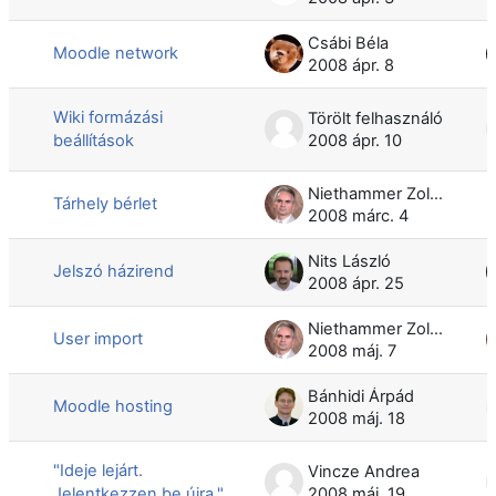
Csábi Béla
Moodle network
2008 ápr. 8
Wiki formázási
Törölt felhasználó
beállítások
2008 ápr. 10
Niethammer Zoltán
Tárhely bérlet
2008 márc. 4
Nits László
Jelszó házirend
2008 ápr. 25
Niethammer Zoltán
User import
2008 máj. 7
Bánhidi Árpád
Moodle hosting
2008 máj. 18
"Ideje lejárt.
Vincze Andrea
Jelentkezzen be újra."
2008 máj. 19