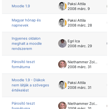
Paksi Attila
Moodle 1.9
2008 márc. 9
Magyar hónap és
Paksi Attila
napnevek
2008 márc. 28
Ingyenes oldalon
Egri Ica
meghalt a moodle
2008 márc. 29
rendszerem
Párosító teszt
Niethammer Zoltán
formátuma
2008 márc. 31
Moodle 1.9 - Diákok
Paksi Attila
nem látják a szöveges
2008 márc. 31
értékelést
Párosító teszt
Niethammer Zoltán
formátuma
2008 márc. 31