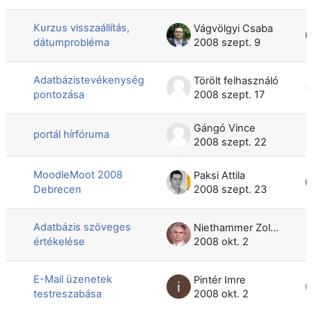
Kurzus visszaállítás,
Vágvölgyi Csaba
dátumprobléma
2008 szept. 9
Adatbázistevékenység
Törölt felhasználó
pontozása
2008 szept. 17
Gángó Vince
portál hírfóruma
2008 szept. 22
MoodleMoot 2008
Paksi Attila
Debrecen
2008 szept. 23
Adatbázis szöveges
Niethammer Zoltán
értékelése
2008 okt. 2
E-Mail üzenetek
Pintér Imre
testreszabása
2008 okt. 2