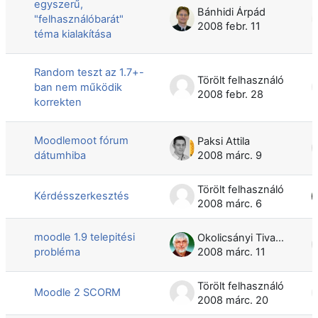
egyszerű,
Bánhidi Árpád
"felhasználóbarát"
2008 febr. 11
téma kialakítása
Random teszt az 1.7+-
Törölt felhasználó
ban nem működik
2008 febr. 28
korrekten
Moodlemoot fórum
Paksi Attila
dátumhiba
2008 márc. 9
Törölt felhasználó
Kérdésszerkesztés
2008 márc. 6
moodle 1.9 telepitési
Okolicsányi Tivadar
probléma
2008 márc. 11
Törölt felhasználó
Moodle 2 SCORM
2008 márc. 20