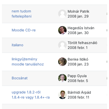
nem tudom
Molnár Patrik
feltelepíteni
2008 jan. 29
Hegedűs István
Moodle CD-re
2008 jan. 30
Törölt felhasználó
italiano
2008 febr. 1
linkgyűjtemény
Benke Ildikó
moodle tanuláshoz
2008 jan. 23
Papp Gyula
Bocsánat
2008 febr. 5
upgrade 1.8.2-ről
Bánhidi Árpád
1.8.4-re vagy 1.8.4+-ra
2008 febr. 11