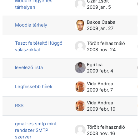
Moodle ingyenes
Czár Zsolt
tárhelyen
2009 jan. 5
Bakos Csaba
Moodle tárhely
2009 jan. 27
Teszt feltételtől függő
Törölt felhasználó
válaszokkal
2008 nov. 24
Egri Ica
levelező lista
2009 febr. 4
Vida Andrea
Legfrissebb hírek
2009 febr. 7
Vida Andrea
RSS
2009 febr. 10
gmail-es smtp mint
Törölt felhasználó
rendszer SMTP
2008 nov. 16
szerver