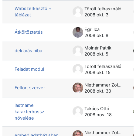
Webszerkesztő +
Törölt felhasználó
táblázat
2008 okt. 3
Egri Ica
Átköltöztetés
2008 okt. 8
Molnár Patrik
deklarás hiba
2008 okt. 5
Törölt felhasználó
Feladat modul
2008 okt. 15
Niethammer Zoltán
Feltört szerver
2008 okt. 30
lastname
Takács Ottó
karakterhossz
2008 nov. 18
növelése
Niethammer Zoltán
embed adatbázisban