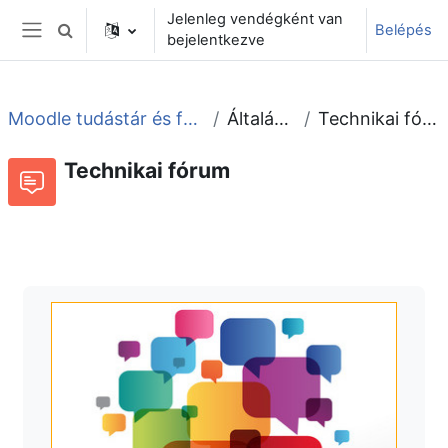
Tovább a fő tartalomhoz
Jelenleg vendégként van
Belépés
Keresési bemeneti adatok váltása
bejelentkezve
Oldalpanel
Moodle tudástár és fórum
Általános
Technikai fórum
Technikai fórum
Beszélgetések RSS-hírei
Fórum