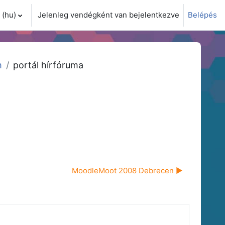
(hu)‎
Jelenleg vendégként van bejelentkezve
Belépés
i adatok váltása
m
portál hírfóruma
MoodleMoot 2008 Debrecen ▶︎