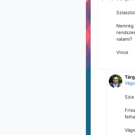
Sziaszto
Nemrég f
rendszer
valami?
Vince
Tárg
Vála
Vágv
Szia
Fris
felh
Vágv