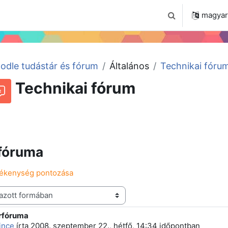
 2024
Tudástár
Regisztráció a portálon
magyar ‎
Keresési bemenet
odle tudástár és fórum
Általános
Technikai fóru
Technikai fórum
Beszélgetések RSS-hírei
órum
rfóruma
vékenység pontozása
írfóruma
 szám: 5
ince
írta
2008. szeptember 22., hétfő, 14:34
időpontban