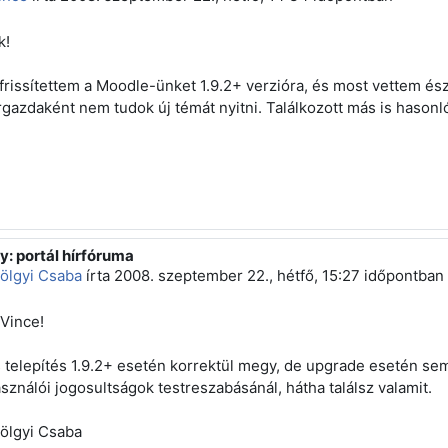
k!
rissítettem a Moodle-ünket 1.9.2+ verzióra, és most vettem ész
gazdaként nem tudok új témát nyitni. Találkozott más is hason
y: portál hírfóruma
sz erre: Gángó Vince
ölgyi Csaba
írta
2008. szeptember 22., hétfő, 15:27
időpontban
 Vince!
s telepítés 1.9.2+ esetén korrektül megy, de upgrade esetén sem
asználói jogosultságok testreszabásánál, hátha találsz valamit.
ölgyi Csaba