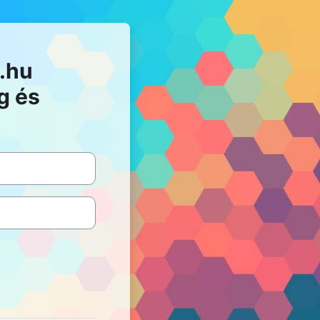
.hu
g és