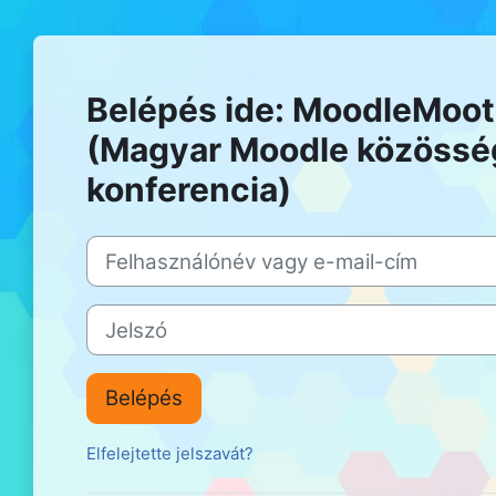
Tovább a fő tartalomhoz
Belépés ide: MoodleMoot
(Magyar Moodle közössé
konferencia)
Ugrás új fiók létrehozására
Felhasználónév vagy e-mail-cím
Jelszó
Belépés
Elfelejtette jelszavát?