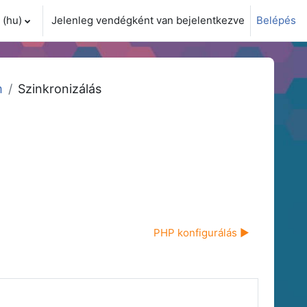
(hu)‎
Jelenleg vendégként van bejelentkezve
Belépés
i adatok váltása
m
Szinkronizálás
PHP konfigurálás ▶︎