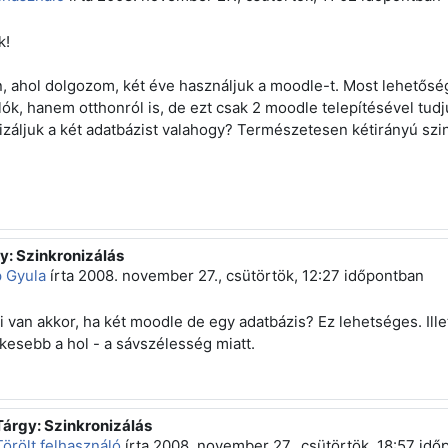
k!
n, ahol dolgozom, két éve használjuk a moodle-t. Most lehetőség
ulók, hanem otthonról is, de ezt csak 2 moodle telepítésével tu
izáljuk a két adatbázist valahogy? Természetesen kétirányú szi
y: Szinkronizálás
z erre: Törölt felhasználó
 Gyula
írta
2008. november 27., csütörtök, 12:27
időpontban
i van akkor, ha két moodle de egy adatbázis? Ez lehetséges. Ill
kesebb a hol - a sávszélesség miatt.
Tárgy: Szinkronizálás
Válasz erre: Papp Gyula
Törölt felhasználó
írta
2008. november 27., csütörtök, 18:57
idő