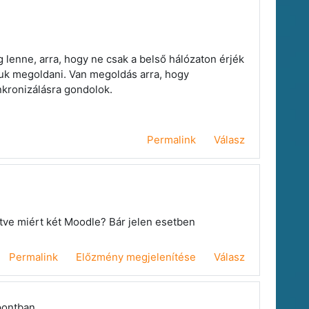
 lenne, arra, hogy ne csak a belső hálózaton érjék
djuk megoldani. Van megoldás arra, hogy
nkronizálásra gondolok.
Permalink
Válasz
etve miért két Moodle? Bár jelen esetben
Permalink
Előzmény megjelenítése
Válasz
pontban