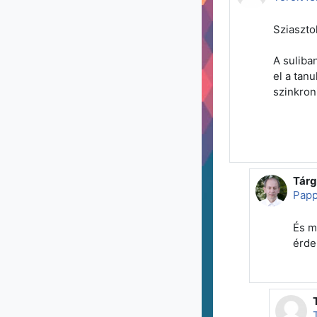
Sziaszto
A suliba
el a tan
szinkron
Tárg
Válas
Papp
És m
érde