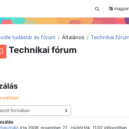
 2024
Tudástár
Regisztráció a portálon
magyar ‎
Keresési bemenet
odle tudástár és fórum
Általános
Technikai fóru
Technikai fórum
Beszélgetések RSS-hírei
órum
zálás
reállítás!
izálás
 szám: 12
elhasználó
írta
2008. november 27., csütörtök, 11:02
időpontban