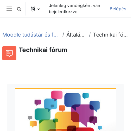
Tovább a fő tartalomhoz
Jelenleg vendégként van
Belépés
Keresési bemeneti adatok váltása
bejelentkezve
Oldalpanel
Moodle tudástár és fórum
Általános
Technikai fórum
Technikai fórum
Fórum
Beszélgetések RSS-hírei