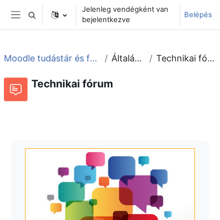
Tovább a fő tartalomhoz
Jelenleg vendégként van
Belépés
Keresési bemeneti adatok váltása
bejelentkezve
Oldalpanel
Moodle tudástár és fórum
Általános
Technikai fórum
Technikai fórum
Fórum
Beszélgetések RSS-hírei