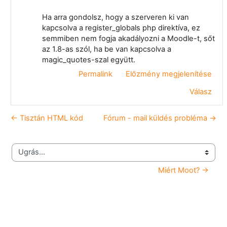
Ha arra gondolsz, hogy a szerveren ki van
kapcsolva a register_globals php direktíva, ez
semmiben nem fogja akadályozni a Moodle-t, sőt
az 1.8-as szól, ha be van kapcsolva a
magic_quotes-szal együtt.
Permalink
Előzmény megjelenítése
Válasz
← Tisztán HTML kód
Fórum - mail küldés probléma →
Ugrás...
Miért Moot? →