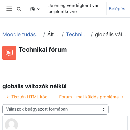
Tovább a fő tartalomhoz
Jelenleg vendégként van
Belépés
Keresési bemeneti adatok váltása
bejelentkezve
Oldalpanel
Moodle tudástár és fórum
Általános
Technikai fórum
globális változók nélkül
Technikai fórum
Beszélgetések RSS-hírei
Fórum
globális változók nélkül
← Tisztán HTML kód
Fórum - mail küldés probléma →
Megjelenítési mód