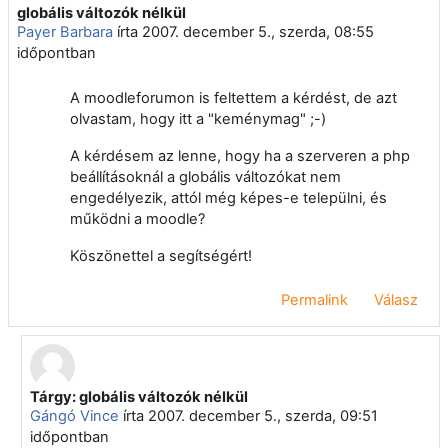
globális változók nélkül
Válaszok szám: 1
Payer Barbara
írta
2007. december 5., szerda, 08:55
időpontban
A moodleforumon is feltettem a kérdést, de azt
olvastam, hogy itt a "keménymag" ;-)
A kérdésem az lenne, hogy ha a szerveren a php
beállításoknál a globális változókat nem
engedélyezik, attól még képes-e települni, és
működni a moodle?
Köszönettel a segítségért!
Permalink
Válasz
Tárgy: globális változók nélkül
Válasz erre: Payer Barbara
Gángó Vince
írta
2007. december 5., szerda, 09:51
időpontban