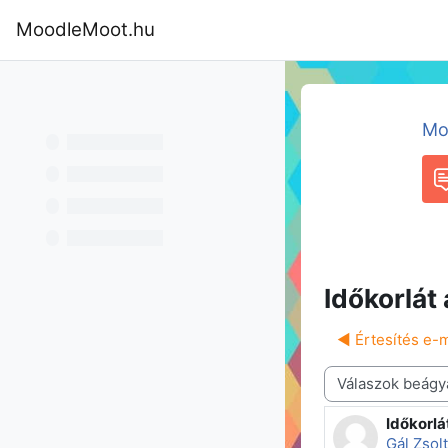
Tovább a fő tartalomhoz
MoodleMoot.hu
Kezdőoldal
Program
MoodleMoot
Mo
F
Időkorlát 
◀︎ Értesítés e-m
Megjelenítési mód
Időkorlát
Válaszok
Gál Zsolt