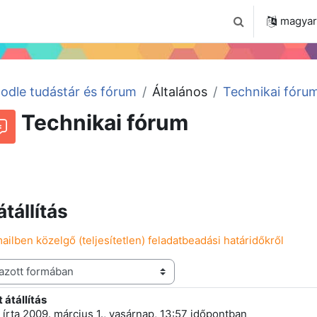
 2024
Tudástár
Regisztráció a portálon
magyar ‎
Keresési bemenet
odle tudástár és fórum
Általános
Technikai fóru
Technikai fórum
Beszélgetések RSS-hírei
órum
átállítás
ailben közelgő (teljesítetlen) feladatbeadási határidőkről
 átállítás
 szám: 3
írta
2009. március 1., vasárnap, 13:57
időpontban