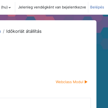
(hu)‎
Jelenleg vendégként van bejelentkezve
Belépés
i adatok váltása
m
Időkorlát átállítás
Webclass Modul ▶︎