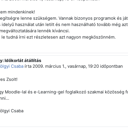
tem mindenkinek!
segítségre lenne szükségem. Vannak bizonyos programok és játé
 idelyű használat után letilt és nem használható tovább még azt
megváltoztatására lennék kíváncsi.
i le tudná írni ezt részletesen azt nagyon megköszönném.
y: Időkorlát átállítás
z erre: Gál Zsolt
ölgyi Csaba
írta
2009. március 1., vasárnap, 19:20
időpontban
es Zsolt!
gy Moodle-lal és e-Learning-gel foglalkozó szakmai közösség fó
nni...
ölgyi Csaba