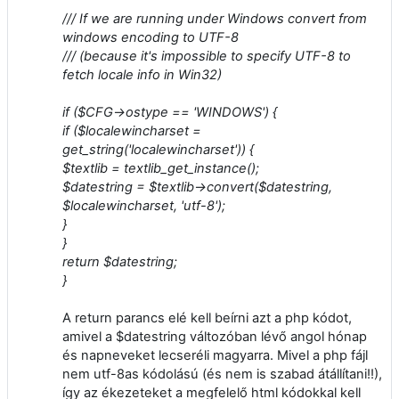
/// If we are running under Windows convert from
windows encoding to UTF-8
/// (because it's impossible to specify UTF-8 to
fetch locale info in Win32)
if ($CFG->ostype == 'WINDOWS') {
if ($localewincharset =
get_string('localewincharset')) {
$textlib = textlib_get_instance();
$datestring = $textlib->convert($datestring,
$localewincharset, 'utf-8');
}
}
return $datestring;
}
A return parancs elé kell beírni azt a php kódot,
amivel a $datestring változóban lévő angol hónap
és napneveket lecseréli magyarra. Mivel a php fájl
nem utf-8as kódolású (és nem is szabad átállítani!!),
így az ékezeteket a megfelelő html kódokkal kell