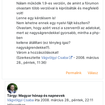
Nálam működik 1.9-es verzión, de amint a fórumon
olvastam több verzióval is kipróbálták és megfelelő
volt!
Lenne egy kérdésem is!
Nem lehetne ennek egy nyelvi fájlt készíteni?
Olvastam, hogy azért veszi a szerverről az adatokat,
mert az nagyságrendekkel gyorsabb, mintha a php-
ben
kellene átállítani (ez tényleg igaz?
nagyságrendekkel?).
Várom a hozzászólásokat!
(
Szerkesztette
Vágvölgyi Csaba
- 2008. március
28., péntek, 11:36
)
Permalink
Válasz
Tárgy: Magyar hónap és napnevek
Válasz erre: Paksi Attila
Vágvölgyi Csaba
írta
2008. március 28., péntek, 22:11
időpontban