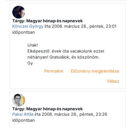
Tárgy: Magyar hónap és napnevek
Válasz erre: Vágvölgyi Csaba
Könczei György
írta
2008. március 28., péntek, 23:01
időpontban
Urak!
Elképesztő: évek óta vacakolunk ezzel
néhányan! Gratulálok, és köszönöm.
Gy
Permalink
Előzmény megjelenítése
Válasz
Tárgy: Magyar hónap és napnevek
Válasz erre: Vágvölgyi Csaba
Paksi Attila
írta
2008. március 28., péntek, 23:26
időpontban