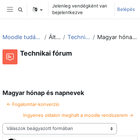
Tovább a fő tartalomhoz
Jelenleg vendégként van
Belépés
Keresési bemeneti adatok váltása
bejelentkezve
Oldalpanel
Moodle tudástár és fórum
Általános
Technikai fórum
Magyar hónap és napnevek
Technikai fórum
Beszélgetések RSS-hírei
Fórum
Magyar hónap és napnevek
← Fogalomtar-konverzio
Ingyenes oldalon meghalt a moodle rendszerem →
Megjelenítési mód