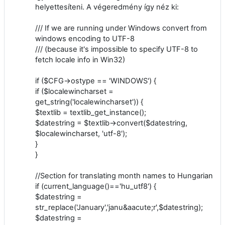
helyettesíteni. A végeredmény így néz ki:
/// If we are running under Windows convert from
windows encoding to UTF-8
/// (because it's impossible to specify UTF-8 to
fetch locale info in Win32)
if ($CFG->ostype == 'WINDOWS') {
if ($localewincharset =
get_string('localewincharset')) {
$textlib = textlib_get_instance();
$datestring = $textlib->convert($datestring,
$localewincharset, 'utf-8');
}
}
//Section for translating month names to Hungarian
if (current_language()=='hu_utf8') {
$datestring =
str_replace('January','janu&aacute;r',$datestring);
$datestring =