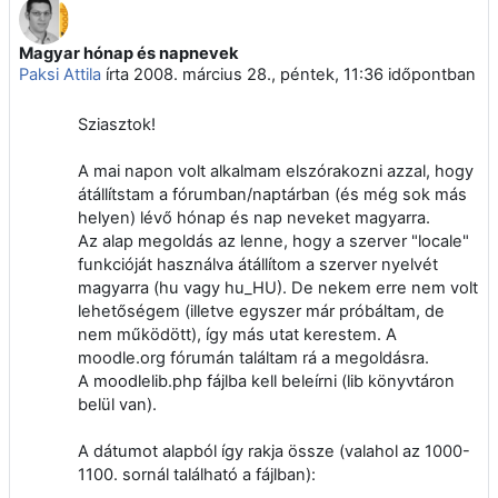
Magyar hónap és napnevek
Válaszok szám: 3
Paksi Attila
írta
2008. március 28., péntek, 11:36
időpontban
Sziasztok!
A mai napon volt alkalmam elszórakozni azzal, hogy
átállítstam a fórumban/naptárban (és még sok más
helyen) lévő hónap és nap neveket magyarra.
Az alap megoldás az lenne, hogy a szerver "locale"
funkcióját használva átállítom a szerver nyelvét
magyarra (hu vagy hu_HU). De nekem erre nem volt
lehetőségem (illetve egyszer már próbáltam, de
nem működött), így más utat kerestem. A
moodle.org fórumán találtam rá a megoldásra.
A moodlelib.php fájlba kell beleírni (lib könyvtáron
belül van).
A dátumot alapból így rakja össze (valahol az 1000-
1100. sornál található a fájlban):