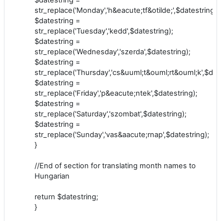
str_replace('Monday','h&eacute;tf&otilde;',$datestring);
$datestring =
str_replace('Tuesday','kedd',$datestring);
$datestring =
str_replace('Wednesday','szerda',$datestring);
$datestring =
str_replace('Thursday','cs&uuml;t&ouml;rt&ouml;k',$date
$datestring =
str_replace('Friday','p&eacute;ntek',$datestring);
$datestring =
str_replace('Saturday','szombat',$datestring);
$datestring =
str_replace('Sunday','vas&aacute;rnap',$datestring);
}
//End of section for translating month names to
Hungarian
return $datestring;
}