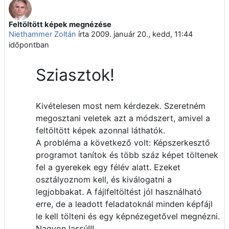
Feltöltött képek megnézése
Válaszok szám: 0
Niethammer Zoltán
írta
2009. január 20., kedd, 11:44
időpontban
Sziasztok!
Kivételesen most nem kérdezek. Szeretném
megosztani veletek azt a módszert, amivel a
feltöltött képek azonnal láthatók.
A probléma a következő volt: Képszerkesztő
programot tanítok és több száz képet töltenek
fel a gyerekek egy félév alatt. Ezeket
osztályoznom kell, és kiválogatni a
legjobbakat. A fájlfeltöltést jól használható
erre, de a leadott feladatoknál minden képfájl
le kell tölteni és egy képnézegetővel megnézni.
Nagyon lassú!!!