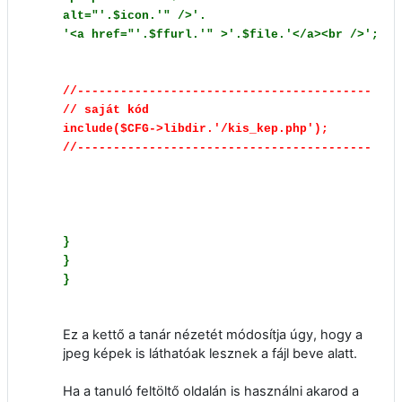
alt="'.$icon.'" />'.
'<a href="'.$ffurl.'" >'.$file.'</a><br />';
//-----------------------------------------
// saját kód
include($CFG->libdir.'/kis_kep.php');
//-----------------------------------------
}
}
}
Ez a kettő a tanár nézetét módosítja úgy, hogy a
jpeg képek is láthatóak lesznek a fájl beve alatt.
Ha a tanuló feltöltő oldalán is használni akarod a