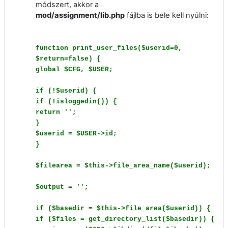
módszert, akkor a
mod/assignment/lib.php
fájlba is bele kell nyúlni:
function print_user_files($userid=0,
$return=false) {
global $CFG, $USER;
if (!$userid) {
if (!isloggedin()) {
return '';
}
$userid = $USER->id;
}
$filearea = $this->file_area_name($userid);
$output = '';
if ($basedir = $this->file_area($userid)) {
if ($files = get_directory_list($basedir)) {