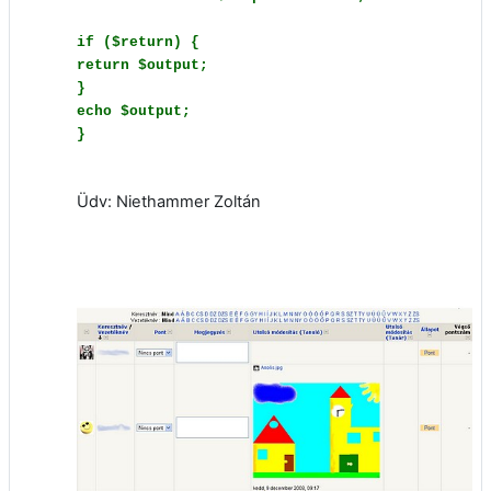
if ($return) {
return $output;
}
echo $output;
}
Üdv: Niethammer Zoltán