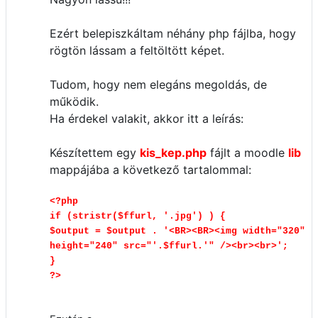
Ezért belepiszkáltam néhány php fájlba, hogy
rögtön lássam a feltöltött képet.
Tudom, hogy nem elegáns megoldás, de
működik.
Ha érdekel valakit, akkor itt a leírás:
Készítettem egy
kis_kep.php
fájlt a moodle
lib
mappájába a következő tartalommal:
<?php
if (stristr($ffurl, '.jpg') ) {
$output = $output . '<BR><BR><img width="320"
height="240" src="'.$ffurl.'" /><br><br>';
}
?>