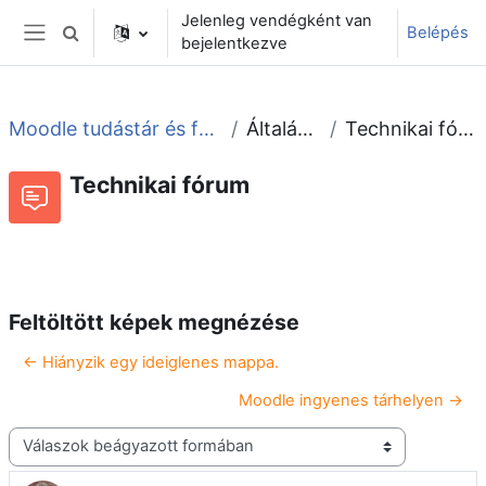
Tovább a fő tartalomhoz
Jelenleg vendégként van
Belépés
Keresési bemeneti adatok váltása
bejelentkezve
Oldalpanel
Moodle tudástár és fórum
Általános
Technikai fórum
Technikai fórum
Beszélgetések RSS-hírei
Fórum
Feltöltött képek megnézése
← Hiányzik egy ideiglenes mappa.
Moodle ingyenes tárhelyen →
Megjelenítési mód