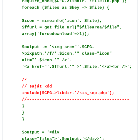
require_once($CFG->libdir.'/filelib.php');
foreach ($files as $key => $file) {
$icon = mimeinfo('icon', $file);
$ffurl = get_file_url("$filearea/$file",
array('forcedownload'=>1));
$output .= '<img src="'.$CFG-
>pixpath.'/f/'.$icon.'" class="icon"
alt="'.$icon.'" />'.
'<a href="'.$ffurl.'" >'.$file.'</a><br />';
//-----------------------------------------
// saját kód
include($CFG->libdir.'/kis_kep.php');
//-----------------------------------------
}
}
}
$output = '<div
class="files">'.$output.'</div>';