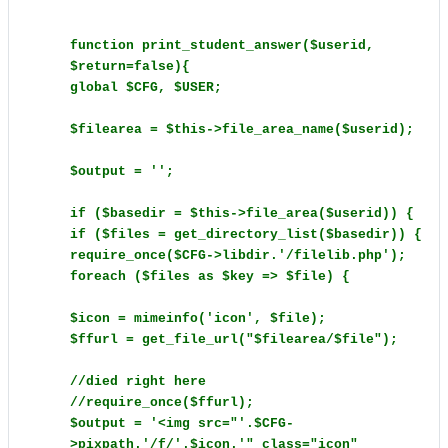
function print_student_answer($userid,
$return=false){
global $CFG, $USER;
$filearea = $this->file_area_name($userid);
$output = '';
if ($basedir = $this->file_area($userid)) {
if ($files = get_directory_list($basedir)) {
require_once($CFG->libdir.'/filelib.php');
foreach ($files as $key => $file) {
$icon = mimeinfo('icon', $file);
$ffurl = get_file_url("$filearea/$file");
//died right here
//require_once($ffurl);
$output = '<img src="'.$CFG-
>pixpath.'/f/'.$icon.'" class="icon"