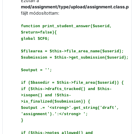
Ezután a
mod/assignment/type/upload/assignment.class.php
fájlt módosítottam:
function print_student_answer($userid,
$return=false){
global $CFG;
$filearea = $this->file_area_name($userid);
$submission = $this->get_submission($userid);
$output = '';
if ($basedir = $this->file_area($userid)) {
if ($this->drafts_tracked() and $this-
>isopen() and !$this-
>is_finalized($submission)) {
$output .= '<strong>'.get_string('draft',
'assignment').':</strong> ';
}
if ($this->notes_allowed() and