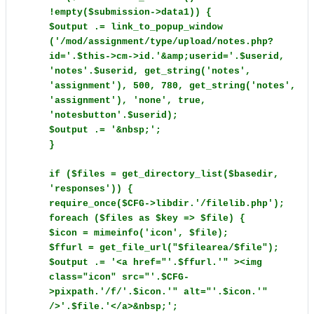
!empty($submission->data1)) {
$output .= link_to_popup_window
('/mod/assignment/type/upload/notes.php?
id='.$this->cm->id.'&amp;userid='.$userid,
'notes'.$userid, get_string('notes',
'assignment'), 500, 780, get_string('notes',
'assignment'), 'none', true,
'notesbutton'.$userid);
$output .= '&nbsp;';
}
if ($files = get_directory_list($basedir,
'responses')) {
require_once($CFG->libdir.'/filelib.php');
foreach ($files as $key => $file) {
$icon = mimeinfo('icon', $file);
$ffurl = get_file_url("$filearea/$file");
$output .= '<a href="'.$ffurl.'" ><img
class="icon" src="'.$CFG-
>pixpath.'/f/'.$icon.'" alt="'.$icon.'"
/>'.$file.'</a>&nbsp;';