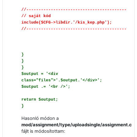
//-----------------------------------------
// saját kód
include($CFG->libdir.'/kis_kep.php');
//-----------------------------------------
}
}
}
$output = '<div
class="files">'.$output.'</div>';
$output .= '<br />';
return $output;
}
Hasonló módon a
mod/assignment/type/uploadsingle/assignment.cla
fájlt is módosítottam: