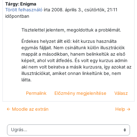
Tárgy: Enigma
Válaszok szám: 0
Törölt felhasználó
írta
2008. április 3., csütörtök, 21:11
időpontban
Tisztelettel jelentem, megoldottuk a problémát.
Érdekes helyzet állt elő: két kurzus használta
egymás fájljait. Nem csináltunk külön illusztrációk
mappát a másodikban, hanem belinkeltük az első
képeit, ahol volt átfedés. És volt egy kurzus admin
aki nem volt beiratva a másik kurzusra, így azokat az
illusztrációkat, amiket onnan linkeltünk be, nem
látta.
Permalink
Előzmény megjelenítése
Válasz
← Moodle az extrán
Help →
Ugrás...