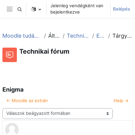
Tovább a fő tartalomhoz
Jelenleg vendégként van
Belépés
Keresési bemeneti adatok váltása
bejelentkezve
Oldalpanel
Moodle tudástár és fórum
Általános
Technikai fórum
Enigma
Tárgy: Enigma
Technikai fórum
Beszélgetések RSS-hírei
Fórum
Enigma
← Moodle az extrán
Help →
Megjelenítési mód