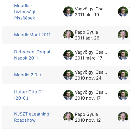
Moodle -
Vágvölgyi Csaba
biztonsági
2011 okt. 10
2
frissítések
Papp Gyula
P
MoodleMoot 2011
2011 ápr. 26
2
Debreceni Drupal
Vágvölgyi Csaba
Napok 2011
2011 márc. 17
2
Vágvölgyi Csaba
Moodle 2.0 :)
2010 nov. 24
2
Hutter Ottó Díj
Vágvölgyi Csaba
(2010.)
2010 nov. 17
2
NJSZT eLearning
Papp Gyula
P
Roadshow
2010 nov. 12
2