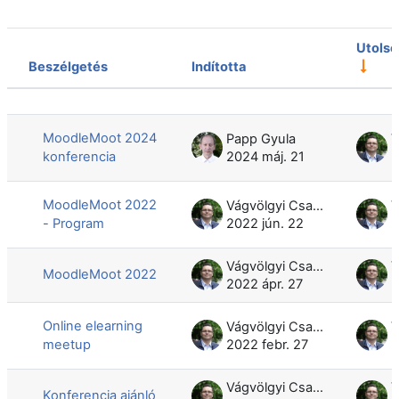
Utolsó
Beszélgetés
Indította
Állapot
Beszélgetések listája. 52 beszélgeté
MoodleMoot 2024
Papp Gyula
konferencia
2024 máj. 21
2
MoodleMoot 2022
Vágvölgyi Csaba
- Program
2022 jún. 22
2
Vágvölgyi Csaba
MoodleMoot 2022
2022 ápr. 27
2
Online elearning
Vágvölgyi Csaba
meetup
2022 febr. 27
2
Vágvölgyi Csaba
Konferencia ajánló