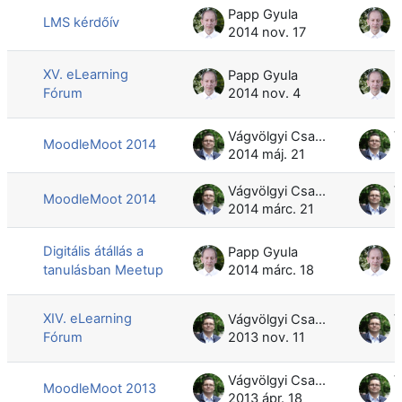
Papp Gyula
P
LMS kérdőív
2014 nov. 17
2
XV. eLearning
Papp Gyula
P
Fórum
2014 nov. 4
2
Vágvölgyi Csaba
MoodleMoot 2014
2014 máj. 21
2
Vágvölgyi Csaba
MoodleMoot 2014
2014 márc. 21
2
Digitális átállás a
Papp Gyula
P
tanulásban Meetup
2014 márc. 18
2
XIV. eLearning
Vágvölgyi Csaba
Fórum
2013 nov. 11
2
Vágvölgyi Csaba
MoodleMoot 2013
2013 ápr. 18
2