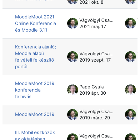
2021 okt. 8
2
MoodleMoot 2021
Vágvölgyi Csaba
Online Konferencia
2021 máj. 17
2
és Moodle 3.11
Konferencia ajánló;
Moodle alapú
Vágvölgyi Csaba
felvételi felkészítő
2019 szept. 17
2
portál
MoodleMoot 2019
Papp Gyula
P
konferencia
2019 ápr. 30
2
felhívás
Vágvölgyi Csaba
MoodleMoot 2019
2019 márc. 29
2
III. Mobil eszközök
Vágvölgyi Csaba
az oktatásban