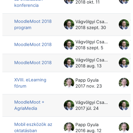
2018 okt. 11
2
konferencia
MoodleMoot 2018
Vágvölgyi Csaba
program
2018 szept. 30
2
Vágvölgyi Csaba
MoodleMoot 2018
2018 szept. 5
2
Vágvölgyi Csaba
MoodleMoot 2018
2018 aug. 13
2
XVIII. eLearning
Papp Gyula
P
fórum
2017 nov. 23
2
MoodleMoot +
Vágvölgyi Csaba
AgriaMedia
2017 júl. 24
2
Mobil eszközök az
Papp Gyula
P
oktatásban
2016 aug. 12
2