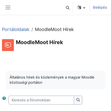
Tovább a fő tartalomhoz
Belépés
Keresési bemeneti adatok 
Oldalpanel
Portáloldalak
MoodleMoot Hírek
MoodleMoot Hírek
Beszélgetések RSS-hírei
Fórum
Általános hírek és közlemények a magyar Moodle
közösségi portálon
Keresés a fórumokban
Keresés a fórumok