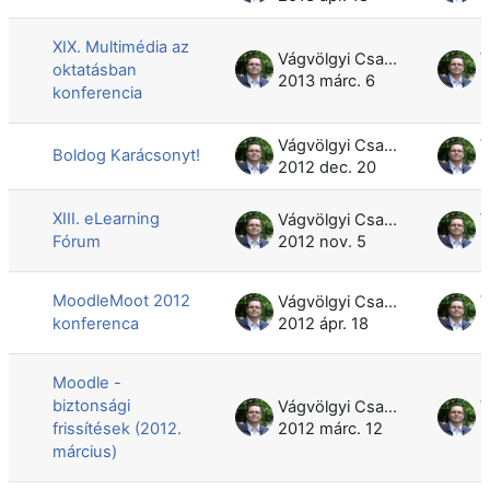
XIX. Multimédia az
Vágvölgyi Csaba
oktatásban
2013 márc. 6
2
konferencia
Vágvölgyi Csaba
Boldog Karácsonyt!
2012 dec. 20
2
XIII. eLearning
Vágvölgyi Csaba
Fórum
2012 nov. 5
2
MoodleMoot 2012
Vágvölgyi Csaba
konferenca
2012 ápr. 18
2
Moodle -
biztonsági
Vágvölgyi Csaba
frissítések (2012.
2012 márc. 12
2
március)