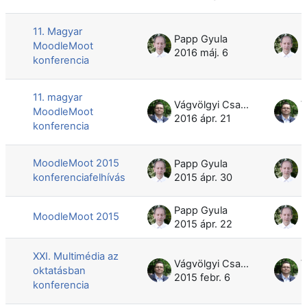
11. Magyar
Papp Gyula
P
MoodleMoot
2016 máj. 6
2
konferencia
11. magyar
Vágvölgyi Csaba
MoodleMoot
2016 ápr. 21
2
konferencia
MoodleMoot 2015
Papp Gyula
P
konferenciafelhívás
2015 ápr. 30
2
Papp Gyula
P
MoodleMoot 2015
2015 ápr. 22
2
XXI. Multimédia az
Vágvölgyi Csaba
oktatásban
2015 febr. 6
2
konferencia