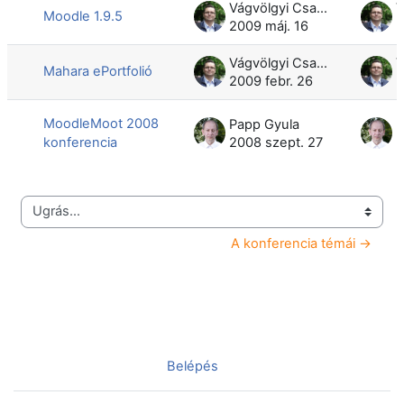
Vágvölgyi Csaba
Moodle 1.9.5
2009 máj. 16
2
Vágvölgyi Csaba
Mahara ePortfolió
2009 febr. 26
2
MoodleMoot 2008
Papp Gyula
P
konferencia
2008 szept. 27
2
Ugrás...
A konferencia témái →
Nincs bejelentkezve. (
Belépés
)