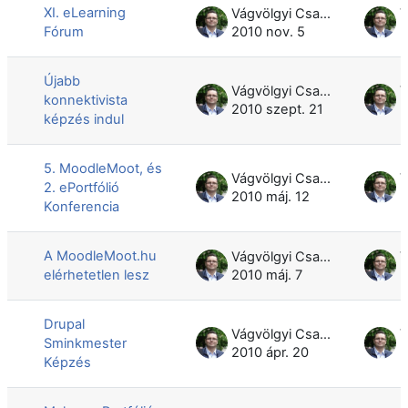
XI. eLearning
Vágvölgyi Csaba
Fórum
2010 nov. 5
2
Újabb
Vágvölgyi Csaba
konnektivista
2010 szept. 21
2
képzés indul
5. MoodleMoot, és
Vágvölgyi Csaba
2. ePortfólió
2010 máj. 12
2
Konferencia
A MoodleMoot.hu
Vágvölgyi Csaba
elérhetetlen lesz
2010 máj. 7
2
Drupal
Vágvölgyi Csaba
Sminkmester
2010 ápr. 20
2
Képzés