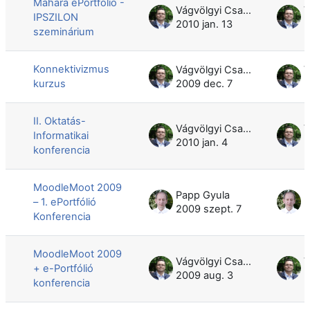
Mahara ePortfólió -
Vágvölgyi Csaba
IPSZILON
2010 jan. 13
2
szeminárium
Konnektivizmus
Vágvölgyi Csaba
kurzus
2009 dec. 7
2
II. Oktatás-
Vágvölgyi Csaba
Informatikai
2010 jan. 4
2
konferencia
MoodleMoot 2009
Papp Gyula
P
– 1. ePortfólió
2009 szept. 7
2
Konferencia
MoodleMoot 2009
Vágvölgyi Csaba
+ e-Portfólió
2009 aug. 3
2
konferencia