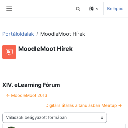
Tovább a fő tartalomhoz
Belépés
Keresési bemeneti adatok 
Oldalpanel
Portáloldalak
MoodleMoot Hírek
MoodleMoot Hírek
Beszélgetések RSS-hírei
Fórum
XIV. eLearning Fórum
← MoodleMoot 2013
Digitális átállás a tanulásban Meetup →
Megjelenítési mód