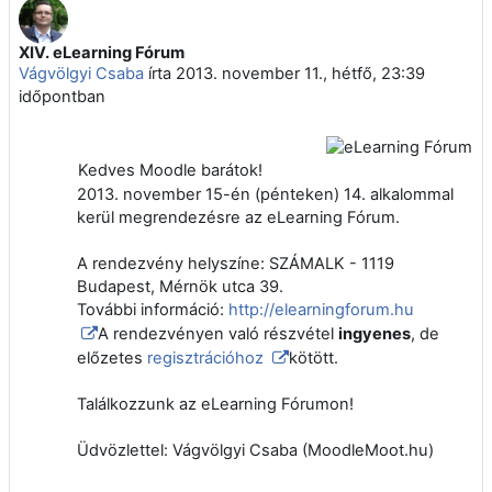
XIV. eLearning Fórum
Válaszok szám: 0
Vágvölgyi Csaba
írta
2013. november 11., hétfő, 23:39
időpontban
Kedves Moodle barátok!
2013. november 15-én (pénteken) 14. alkalommal
kerül megrendezésre az eLearning Fórum.
A rendezvény helyszíne: SZÁMALK - 1119
Budapest, Mérnök utca 39.
További információ:
http://elearningforum.hu
A rendezvényen való részvétel
ingyenes
, de
előzetes
regisztrációhoz
kötött.
Találkozzunk az eLearning Fórumon!
Üdvözlettel: Vágvölgyi Csaba (MoodleMoot.hu)