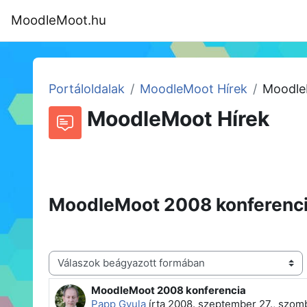
Tovább a fő tartalomhoz
MoodleMoot.hu
Kezdőoldal
Program
MoodleMoot
Portáloldalak
MoodleMoot Hírek
Moodle
MoodleMoot Hírek
Beszélgetések RSS-hírei
Fórum
MoodleMoot 2008 konferenc
Megjelenítési mód
MoodleMoot 2008 konferencia
Válaszok szám: 0
Papp Gyula
írta
2008. szeptember 27., szomb