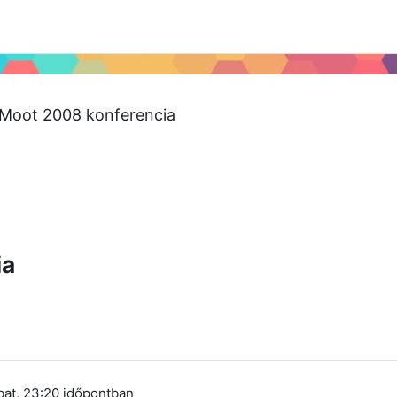
 2024
Tudástár
Regisztráció a portálon
Moot 2008 konferencia
ia
at, 23:20
időpontban