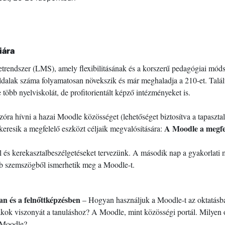
iára
etrendszer (LMS), amely flexibilitásának és a korszerű pedagógiai mó
dalak száma folyamatosan növekszik és már meghaladja a 210-et. Találu
 több nyelviskolát, de profitorientált képző intézményeket is.
ra hívni a hazai Moodle közösséget (lehetőséget biztosítva a tapaszta
A Moodle a megfel
keresik a megfelelő eszközt céljaik megvalósítására:
 és kerekasztalbeszélgetéseket tervezünk. A második nap a gyakorlati 
bb szemszögből ismerhetik meg a Moodle-t.
an és a felnőttképzésben
– Hogyan használjuk a Moodle-t az oktatásba
iákok viszonyát a tanuláshoz? A Moodle, mint közösségi portál.
Milyen o
a Moodle?