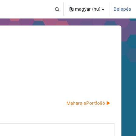
magyar ‎(hu)‎
Belépés
Keresési bemeneti adatok váltása
Mahara ePortfolió ▶︎