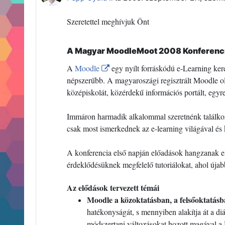
Szeretettel meghívjuk Önt
A Magyar MoodleMoot 2008 Konferenc
A
Moodle
egy nyílt forráskódú e-Learning ker
népszerűbb. A magyaroszági regisztrált Moodle ol
középiskolát, közérdekű információs portált, egyre
Immáron harmadik alkalommal szeretnénk találkozó
csak most ismerkednek az e-learning világával és 
A konferencia első napján előadások hangzanak el
érdeklődésüknek megfelelő tutoriálokat, ahol úja
Az elődások tervezett témái
Moodle a közoktatásban, a
felsőoktatásb
hatékonyságát, s mennyiben alakítja át a d
módszertani változásokat hozott magával 