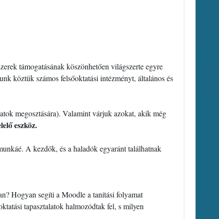
dszerek támogatásának köszönhetően világszerte egyre
nk köztük számos felsőoktatási intézményt, általános és
latok megosztására). Valamint várjuk azokat, akik még
elő eszköz.
munkáé. A kezdők, és a haladók egyaránt találhatnak
n? Hogyan segíti a Moodle a tanítási folyamat
ktatási tapasztalatok halmozódtak fel, s milyen