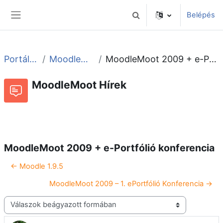
Tovább a fő tartalomhoz
Belépés
Keresési bemeneti adatok 
Oldalpanel
Portáloldalak
MoodleMoot Hírek
MoodleMoot 2009 + e-Portfólió konferencia
MoodleMoot Hírek
Beszélgetések RSS-hírei
Fórum
MoodleMoot 2009 + e-Portfólió konferencia
← Moodle 1.9.5
MoodleMoot 2009 – 1. ePortfólió Konferencia →
Megjelenítési mód