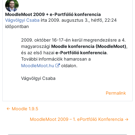
MoodleMoot 2009 + e-Portfólió konferencia
Válaszok szám: 0
Vágvölgyi Csaba
írta
2009. augusztus 3., hétfő, 22:24
időpontban
2009. október 16-17-én kerül megrendezésre a 4.
magyaroszági
Moodle konferencia (MoodleMoot)
,
és az első hazai
e-Portfólió konferencia
.
További információk hamarosan a
MoodleMoot.hu
oldalon.
Vágvölgyi Csaba
Permalink
← Moodle 1.9.5
MoodleMoot 2009 – 1. ePortfólió Konferencia →