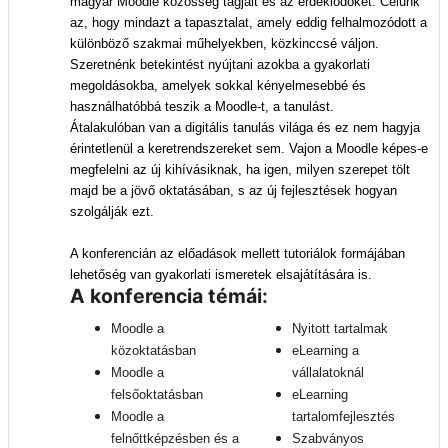
magyar Moodle közösség tagjait és az érdeklődőket. Célunk
az, hogy mindazt a tapasztalat, amely eddig felhalmozódott a
különböző szakmai műhelyekben, közkinccsé váljon.
Szeretnénk betekintést nyújtani azokba a gyakorlati
megoldásokba, amelyek sokkal kényelmesebbé és
használhatóbbá teszik a Moodle-t, a tanulást.
Átalakulóban van a digitális tanulás világa és ez nem hagyja
érintetlenül a keretrendszereket sem. Vajon a Moodle képes-e
megfelelni az új kihívásiknak, ha igen, milyen szerepet tölt
majd be a jövő oktatásában, s az új fejlesztések hogyan
szolgálják ezt.
A konferencián az előadások mellett tutoriálok formájában
lehetőség van gyakorlati ismeretek elsajátítására is.
A konferencia témái:
Moodle a
Nyitott tartalmak
közoktatásban
eLearning a
Moodle a
vállalatoknál
felsőoktatásban
eLearning
Moodle a
tartalomfejlesztés
felnőttképzésben és a
Szabványos