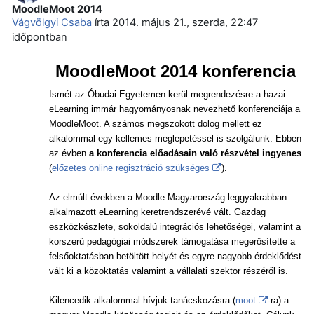
MoodleMoot 2014
Válaszok szám: 0
Vágvölgyi Csaba
írta
2014. május 21., szerda, 22:47
időpontban
MoodleMoot 2014 konferencia
Ismét az Óbudai Egyetemen kerül megrendezésre a hazai
eLearning immár hagyományosnak nevezhető konferenciája a
MoodleMoot. A számos megszokott dolog mellett ez
alkalommal egy kellemes meglepetéssel is szolgálunk: Ebben
az évben
a konferencia előadásain való részvétel ingyenes
(
előzetes online regisztráció szükséges
).
Az elmúlt években a Moodle Magyarország leggyakrabban
alkalmazott eLearning keretrendszerévé vált. Gazdag
eszközkészlete, sokoldalú integrációs lehetőségei, valamint a
korszerű pedagógiai módszerek támogatása megerősítette a
felsőoktatásban betöltött helyét és egyre nagyobb érdeklődést
vált ki a közoktatás valamint a vállalati szektor részéről is.
Kilencedik alkalommal hívjuk tanácskozásra (
moot
-ra) a