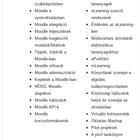
szakképzésben
tananyagok
Moodle a
eLearning szerzői
nyelvoktatásban
rendszerek
Moodle integráció
Értékelés az eLearning-
Moodle feljesztések
ben
Moodle kiegészítő
Módszertani útmutatók
modulok/blokkok
elektronikus
Tippek, trükkök a
tananyagokhoz
Moodle-ban
ePortfólió
Moodle stílusok
mLearning
Moodle adminisztráció
Könyvtárak szerepe a
Képletek a Moodle-ban
digitális
MOOC Moodle
tudásmegosztásban
alapokon
Közösségi hálózatok
Moodle hálózatok
helye és szerepe az
Moodle API-k
oktatásban
Moodle
Virtuális környezetek
kurzusformátumok
Oktatási Mashup
Pilot projektek
A jövő tankönyve