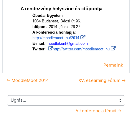
A rendezvény helyszíne és időpontja:
Óbudai Egyetem
1034 Budapest, Bécsi út 96.
Időpont
: 2014. június 26-27.
A konferencia honlapja:
http://moodlemoot..hu/2
014
E-mail
:
moodlekonf@gmail.com
Twitter
:
http://twitter.com/moodlemoot_hu
Permalink
← MoodleMoot 2014
XV. eLearning Fórum →
Ugrás...
A konferencia témái →