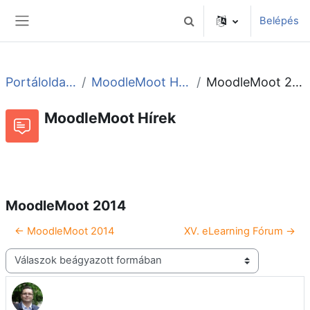
Tovább a fő tartalomhoz
Belépés
Keresési bemeneti adatok 
Oldalpanel
Portáloldalak
MoodleMoot Hírek
MoodleMoot 2014
MoodleMoot Hírek
Beszélgetések RSS-hírei
Fórum
MoodleMoot 2014
← MoodleMoot 2014
XV. eLearning Fórum →
Megjelenítési mód