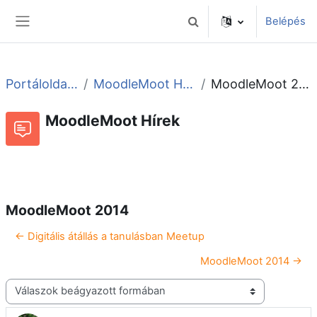
Tovább a fő tartalomhoz
Belépés
Keresési bemeneti adatok 
Oldalpanel
Portáloldalak
MoodleMoot Hírek
MoodleMoot 2014
MoodleMoot Hírek
Beszélgetések RSS-hírei
Fórum
MoodleMoot 2014
← Digitális átállás a tanulásban Meetup
MoodleMoot 2014 →
Megjelenítési mód