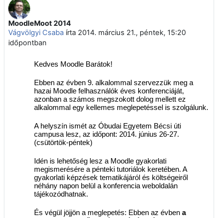
MoodleMoot 2014
Válaszok szám: 0
Vágvölgyi Csaba
írta
2014. március 21., péntek, 15:20
időpontban
Kedves Moodle Barátok!
Ebben az évben 9. alkalommal szervezzük meg a
hazai Moodle felhasználók éves konferenciáját,
azonban a számos megszokott dolog mellett ez
alkalommal egy kellemes meglepetéssel is szolgálunk.
A helyszín ismét az Óbudai Egyetem Bécsi úti
campusa lesz, az időpont: 2014. június 26-27.
(csütörtök-péntek)
Idén is lehetőség lesz a Moodle gyakorlati
megismerésére a pénteki tutoriálok keretében. A
gyakorlati képzések tematikájáról és költségeiről
néhány napon belül a konferencia weboldalán
tájékozódhatnak.
És végül jöjjön a meglepetés: Ebben az évben
a