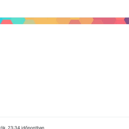
 2024
Tudástár
Regisztráció a portálon
rtök, 23:34
időpontban