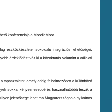
ető konferenciája a MoodleMoot.
g eszközkészlete, sokoldalú integrációs lehetőségei,
bb érdeklődést vált ki a közoktatás valamint a vállalati
a tapasztalatot, amely eddig felhalmozódott a különböző
elyek sokkal kényelmesebbé és használhatóbbá teszik a
 Milyen jelentősége lehet ma Magyarországon a nyilvános