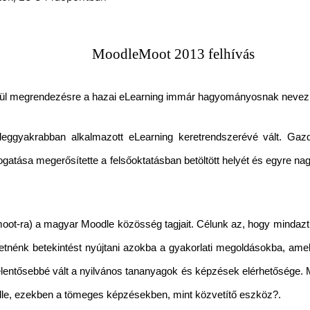
MoodleMoot 2013 felhívás
ül megrendezésre a hazai eLearning immár hagyományosnak nevezh
ggyakrabban alkalmazott eLearning keretrendszerévé vált. Gazda
tása megerősítette a felsőoktatásban betöltött helyét és egyre nagyo
oot-ra) a magyar Moodle közösség tagjait. Célunk az, hogy mindazt 
tnénk betekintést nyújtani azokba a gyakorlati megoldásokba, am
jelentősebbé vált a nyilvános tananyagok és képzések elérhetősége.
odle, ezekben a tömeges képzésekben, mint közvetítő eszköz?.