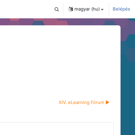
magyar ‎(hu)‎
Belépés
Keresési bemeneti adatok váltása
XIV. eLearning Fórum ▶︎