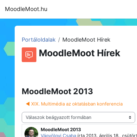
Tovább a fő tartalomhoz
MoodleMoot.hu
Kezdőoldal
Program
MoodleMoot
Portáloldalak
MoodleMoot Hírek
MoodleMoot Hírek
Beszélgetések RSS-hírei
Fórum
MoodleMoot 2013
◀︎ XIX. Multimédia az oktatásban konferencia
Megjelenítési mód
MoodleMoot 2013
Válaszok szám: 0
Vágvölgyi Csaba
írta
2013. április 18., csütö