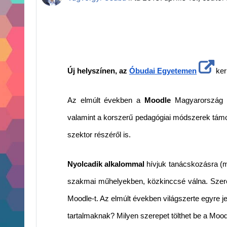
Új helyszínen, az
Óbudai Egyetemen
ker
Az elmúlt években a
Moodle
Magyarország le
valamint a korszerű pedagógiai módszerek támoga
szektor részéről is.
Nyolcadik alkalommal
hívjuk tanácskozásra (m
szakmai műhelyekben, közkinccsé válna. Szere
Moodle-t. Az elmúlt években világszerte egyre 
tartalmaknak? Milyen szerepet tölthet be a Mo