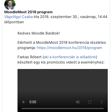
MoodleMoot 2018 program
Válaszok szám: 0
Vágvölgyi Csaba
írta
2018. szeptember 30., vasárnap, 14:44
időpontban
Kedves Moodle Barátok!
Elérhető a MoodleMoot 2018 konferencia részletes
programja:
https://moodlemoot.hu/2018/program
Farkas Róbert (
aki a konferencián is előadónk
)
készített egy kis promóciós videót a eseményhez: