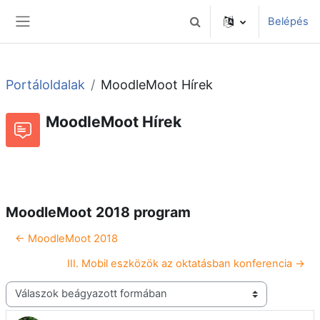
Tovább a fő tartalomhoz
Belépés
Keresési bemeneti adatok 
Oldalpanel
Portáloldalak
MoodleMoot Hírek
MoodleMoot Hírek
Beszélgetések RSS-hírei
Fórum
MoodleMoot 2018 program
← MoodleMoot 2018
III. Mobil eszközök az oktatásban konferencia →
Megjelenítési mód