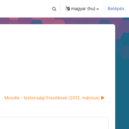
magyar ‎(hu)‎
Belépés
Keresési bemeneti adatok váltása
Moodle - biztonsági frissítések (2012. március) ▶︎