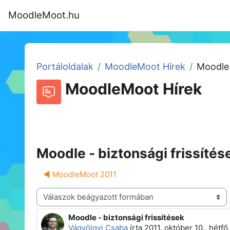
Tovább a fő tartalomhoz
MoodleMoot.hu
Kezdőoldal
Program
MoodleMoot
Portáloldalak
MoodleMoot Hírek
Moodle 
MoodleMoot Hírek
Beszélgetések RSS-hírei
Fórum
Moodle - biztonsági frissítés
◀︎ MoodleMoot 2011
Megjelenítési mód
Moodle - biztonsági frissítések
Válaszok szám: 0
Vágvölgyi Csaba
írta
2011. október 10., hétfő