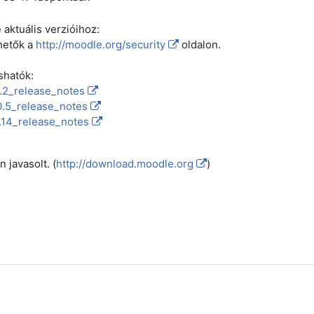
 aktuális verzióihoz:
rhetők a
http://moodle.org/security
oldalon.
shatók:
1.2_release_notes
0.5_release_notes
9.14_release_notes
n javasolt. (
http://download.moodle.org
)