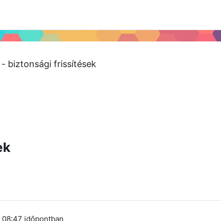
 2024
Tudástár
Regisztráció a portálon
- biztonsági frissítések
ek
, 08:47
időpontban