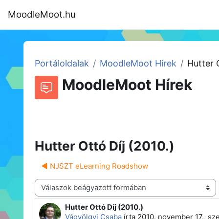
Tovább a fő tartalomhoz
MoodleMoot.hu
Kezdőoldal
Program
MoodleMoot
Portáloldalak
MoodleMoot Hírek
Hutter 
MoodleMoot Hírek
Beszélgetések RSS-hírei
Fórum
Hutter Ottó Díj (2010.)
◀︎ NJSZT eLearning Roadshow
Megjelenítési mód
Hutter Ottó Díj (2010.)
Válaszok szám: 0
Vágvölgyi Csaba
írta
2010. november 17., sze