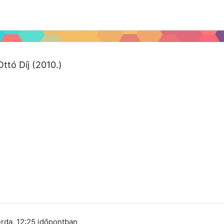
 2024
Tudástár
Regisztráció a portálon
Ottó Díj (2010.)
rda, 12:25
időpontban