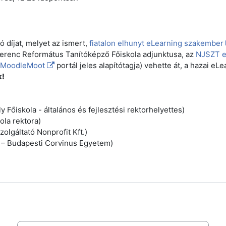
ó díjat, melyet az ismert,
fiatalon elhunyt eLearning szakember
Ferenc Református Tanítóképző Főiskola adjunktusa, az
NJSZT e
MoodleMoot
portál jeles alapítótagja) vehette át, a hazai eL
k!
y Főiskola - általános és fejlesztési rektorhelyettes)
ola rektora)
olgáltató Nonprofit Kft.)
 – Budapesti Corvinus Egyetem)