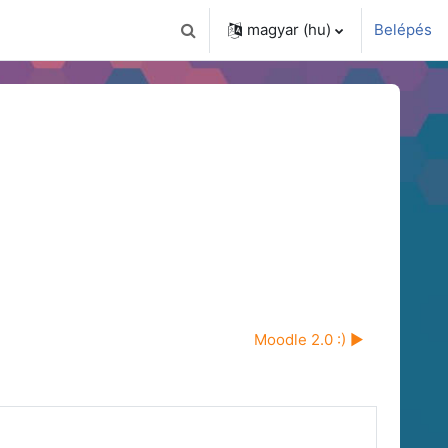
magyar ‎(hu)‎
Belépés
Keresési bemeneti adatok váltása
Moodle 2.0 :) ▶︎