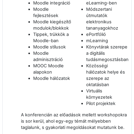
Moodle integráció
eLearning-ben
Moodle
Módszertani
fejlesztések
útmutatók
Moodle kiegészítő
elektronikus
modulok/blokkok
tananyagokhoz
Tippek, trükkök a
ePortfólió
Moodle-ban
mLearning
Moodle stílusok
Könyvtárak szerepe
Moodle
a digitális
adminisztráció
tudásmegosztásban
MOOC Moodle
Közösségi
alapokon
hálózatok helye és
Moodle hálózatok
szerepe az
oktatásban
Virtuális
környezetek
Pilot projektek
A konferencián az előadások mellett workshopokra
is sor kerül, ahol egy-egy témát mélyebben
taglalunk, s gyakorlati megoldásokat mutatunk be.