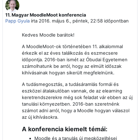
11. Magyar MoodleMoot konferencia
Válaszok szám: 0
Papp Gyula
írta
2016. május 6., péntek, 22:58
időpontban
Kedves Moodle barátok!
A MoodleMoot-ok történetében 11. alkalommal
érkezik el az éves találkozás és eszmecsere
időpontja. 2016-ban ismét az Óbudai Egyetemen
számolhatunk be arról, hogy az elmúlt időszak
kihívásainak hogyan sikerült megfelelnünk.
A tudásmegosztás, a tudásáramlás formái és
eszközei átalakulóban vannak, de az elearning
keretrendszerekre még sok feladat vár ebben az új
tanulási környezetben. 2016-ban szeretnénk
számot adni arról, hogy a Moodle hogyan válaszol
az új kihívásokra.
A konferencia kiemelt témái:
Moodle és a tanulás új megközelítései