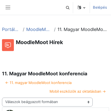
Tovább a fő tartalomhoz
Belépés
Keresési bemeneti adatok 
Oldalpanel
Portáloldalak
MoodleMoot Hírek
11. Magyar MoodleMoot konferencia
MoodleMoot Hírek
Beszélgetések RSS-hírei
Fórum
11. Magyar MoodleMoot konferencia
← 11. magyar MoodleMoot konferencia
Mobil eszközök az oktatásban →
Megjelenítési mód