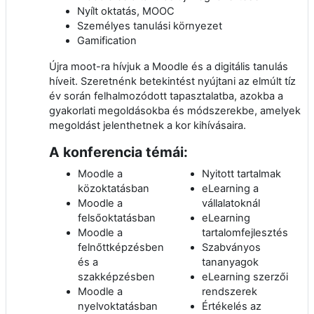
Nyílt oktatás, MOOC
Személyes tanulási környezet
Gamification
Újra moot-ra hívjuk a Moodle és a digitális tanulás
híveit. Szeretnénk betekintést nyújtani az elmúlt tíz
év során felhalmozódott tapasztalatba, azokba a
gyakorlati megoldásokba és módszerekbe, amelyek
megoldást jelenthetnek a kor kihívásaira.
A konferencia témái:
Moodle a
Nyitott tartalmak
közoktatásban
eLearning a
Moodle a
vállalatoknál
felsőoktatásban
eLearning
Moodle a
tartalomfejlesztés
felnőttképzésben
Szabványos
és a
tananyagok
szakképzésben
eLearning szerzői
Moodle a
rendszerek
nyelvoktatásban
Értékelés az