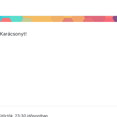
 2024
Tudástár
Regisztráció a portálon
Karácsonyt!
ütörtök, 23:30
időpontban