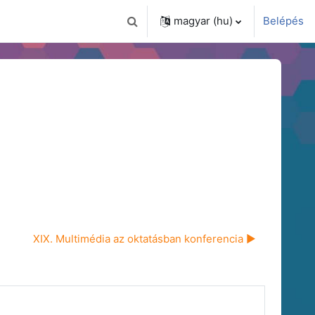
magyar ‎(hu)‎
Belépés
Keresési bemeneti adatok váltása
XIX. Multimédia az oktatásban konferencia ▶︎