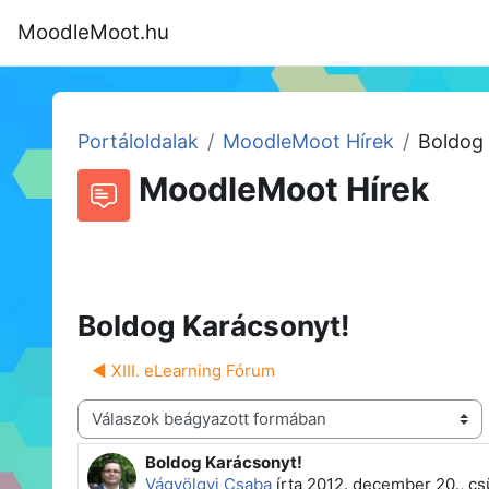
Tovább a fő tartalomhoz
MoodleMoot.hu
Kezdőoldal
Program
MoodleMoot
Portáloldalak
MoodleMoot Hírek
Boldog 
MoodleMoot Hírek
Beszélgetések RSS-hírei
Fórum
Boldog Karácsonyt!
◀︎ XIII. eLearning Fórum
Megjelenítési mód
Boldog Karácsonyt!
Válaszok szám: 0
Vágvölgyi Csaba
írta
2012. december 20., cs