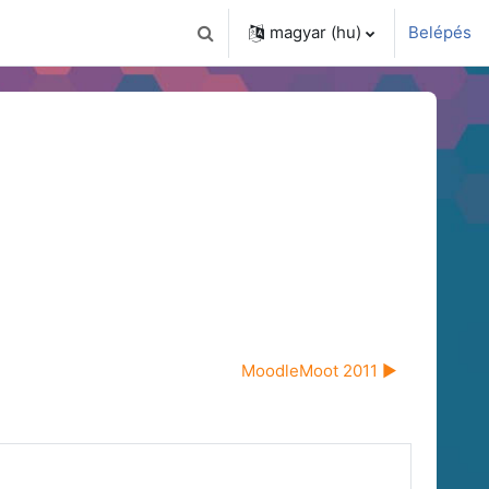
magyar ‎(hu)‎
Belépés
Keresési bemeneti adatok váltása
MoodleMoot 2011 ▶︎