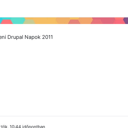
 2024
Tudástár
Regisztráció a portálon
ni Drupal Napok 2011
1
rtök, 10:44
időpontban