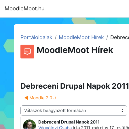
Tovább a fő tartalomhoz
MoodleMoot.hu
Kezdőoldal
Program
MoodleMoot
Portáloldalak
MoodleMoot Hírek
Debrece
MoodleMoot Hírek
Beszélgetések RSS-hírei
Fórum
Debreceni Drupal Napok 201
◀︎ Moodle 2.0 :)
Megjelenítési mód
Debreceni Drupal Napok 2011
Válaszok szám: 0
Vágvölgyi Csaba
írta
2011. március 17., csütö