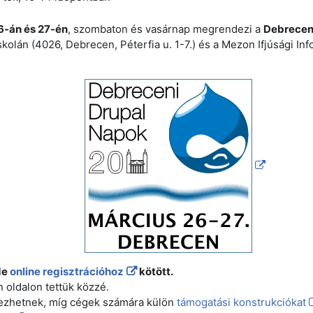
6-án és 27-én
, szombaton és vasárnap megrendezi a
Debreceni
olán (4026, Debrecen, Péterfia u. 1-7.) és a Mezon Ifjúsági I
de
online regisztrációhoz
kötött.
 oldalon tettük közzé.
kezhetnek, míg cégek számára külön
támogatási konstrukciókat