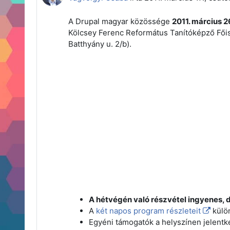
A Drupal magyar közössége
2011. március 2
Kölcsey Ferenc Református Tanítóképző Főisk
Batthyány u. 2/b).
A hétvégén való részvétel ingyenes, 
A
két napos program részleteit
külön
Egyéni támogatók a helyszínen jelent