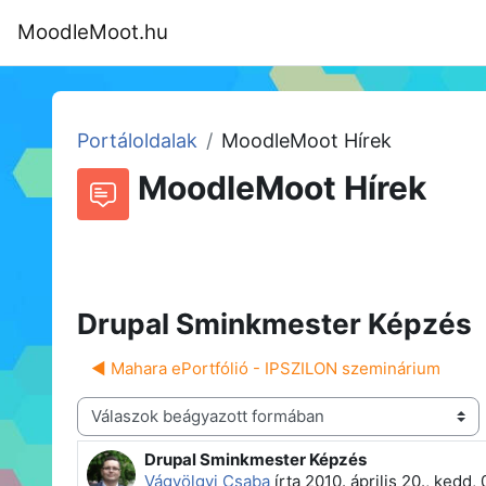
Tovább a fő tartalomhoz
MoodleMoot.hu
Kezdőoldal
Program
MoodleMoot
Portáloldalak
MoodleMoot Hírek
MoodleMoot Hírek
Beszélgetések RSS-hírei
Fórum
Drupal Sminkmester Képzés
◀︎ Mahara ePortfólió - IPSZILON szeminárium
Megjelenítési mód
Drupal Sminkmester Képzés
Válaszok szám: 0
Vágvölgyi Csaba
írta
2010. április 20., kedd,