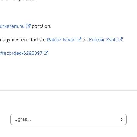
urkerem.hu
portálon.
 nagymesterei tartják:
Palócz István
és
Kulcsár Zsolt
.
tv/recorded/6296097
Ugrás...