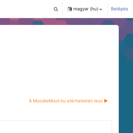
magyar ‎(hu)‎
Belépés
Keresési bemeneti adatok váltása
A MoodleMoot.hu elérhetetlen lesz ▶︎