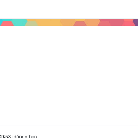
 2024
Tudástár
Regisztráció a portálon
 09:53
időpontban