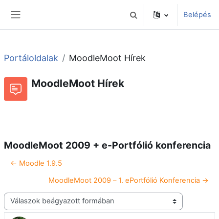
Tovább a fő tartalomhoz
Belépés
Keresési bemeneti adatok 
Oldalpanel
Portáloldalak
MoodleMoot Hírek
MoodleMoot Hírek
Beszélgetések RSS-hírei
Fórum
MoodleMoot 2009 + e-Portfólió konferencia
← Moodle 1.9.5
MoodleMoot 2009 – 1. ePortfólió Konferencia →
Megjelenítési mód