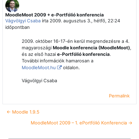
MoodleMoot 2009 + e-Portfólió konferencia
Válaszok szám: 0
Vágvölgyi Csaba
írta
2009. augusztus 3., hétfő, 22:24
időpontban
2009. október 16-17-én kerül megrendezésre a 4.
magyaroszági
Moodle konferencia (MoodleMoot)
,
és az első hazai
e-Portfólió konferencia
.
További információk hamarosan a
MoodleMoot.hu
oldalon.
Vágvölgyi Csaba
Permalink
← Moodle 1.9.5
MoodleMoot 2009 – 1. ePortfólió Konferencia →