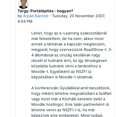
Tárgy: Portálépítés - hogyan?
In reply to Zoltán Niethammer
by
Árpád Bánhidi
-
Tuesday, 20 November 2007,
4:54 PM
Lehet, hogy az e-Learning szakosztálynál
már felvetettem, de ha nem, akkor most
ennek a témának a kapcsán megteszem,
mégpedi, hogy szervezzünk RoadShow-t. 3-
4 állomással az ország iskoláinak nagy
részét el tudnánk érni, és így ténylegesen
közelebb tudnánk vinni a tanárokhoz a
Moodle-t. Egyébként az NSZFI új
képzésében is Moodle-t oktatnak.
A konferencián Gyuláékkal arról beszéltünk,
hogy miként lehetne megvalósítani a SuliNet
vagy most már a Közháló keretein belül a
Moodle hostingot. Erre talán partnerként rá
lehetne venni az NSZFI-t is, ha már
képeznek erre embereket. Mivel tudjuk,