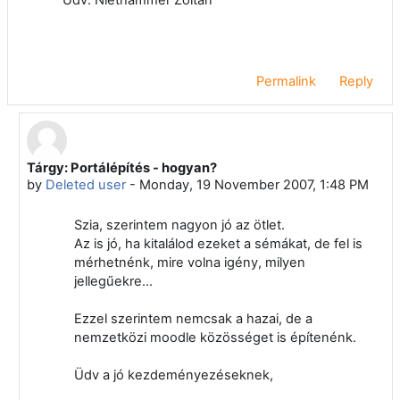
Permalink
Reply
Tárgy: Portálépítés - hogyan?
In reply to Zoltán Niethammer
by
Deleted user
-
Monday, 19 November 2007, 1:48 PM
Szia, szerintem nagyon jó az ötlet.
Az is jó, ha kitalálod ezeket a sémákat, de fel is
mérhetnénk, mire volna igény, milyen
jellegűekre...
Ezzel szerintem nemcsak a hazai, de a
nemzetközi moodle közösséget is építenénk.
Üdv a jó kezdeményezéseknek,