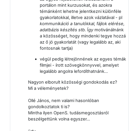
portálon mint kurzusokat, és azokra
témánként lehetne jelentkezni különféle
gyakorlatokkal, illetve azok vázlatával - pl
kommunikáció a tanulókkal, fájlok elérése,
adatbázis készítés stb.
Í
gy
motivánálnánk
a közösséget, hogy mindenki tegye hozzá
az ő jó gyakorlatát (vagy legalább az, aki
fontosnak tartja)
végül pedig létrejönnének az egyes témák
filmjei - írott szövegkönnyvvel, amelyet
legalább angolra lefordíthatnánk...
Nagyon elborult közösségi gondokodás ez?
Mi a véleményetek?
Ollé János, nem valami hasonlóban
gondolkoztatok ti is?
Mintha ilyen OpenS. tudásmegosztásról
beszélgettünk volna egyszer...