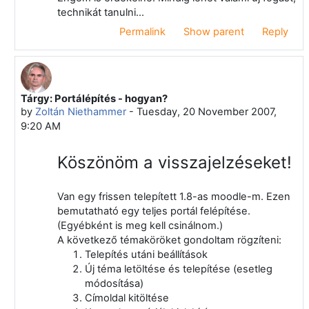
technikát tanulni...
Permalink
Show parent
Reply
Tárgy: Portálépítés - hogyan?
In reply to Zoltán Niethammer
by
Zoltán Niethammer
-
Tuesday, 20 November 2007,
9:20 AM
Köszönöm a visszajelzéseket!
Van egy frissen telepített 1.8-as moodle-m. Ezen
bemutatható egy teljes portál felépítése.
(Egyébként is meg kell csinálnom.)
A következő témaköröket gondoltam rögzíteni:
Telepítés utáni beállítások
Új téma letöltése és telepítése (esetleg
módosítása)
Címoldal kitöltése