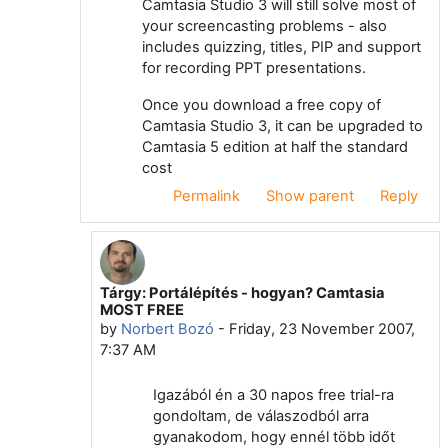
Camtasia Studio 3 will still solve most of
your screencasting problems - also
includes quizzing, titles, PIP and support
for recording PPT presentations.
Once you download a free copy of
Camtasia Studio 3, it can be upgraded to
Camtasia 5 edition at half the standard
cost
Permalink
Show parent
Reply
Tárgy: Portálépítés - hogyan? Camtasia
In reply to Deleted user
MOST FREE
by
Norbert Bozó
-
Friday, 23 November 2007,
7:37 AM
Igazából én a 30 napos free trial-ra
gondoltam, de válaszodból arra
gyanakodom, hogy ennél több időt