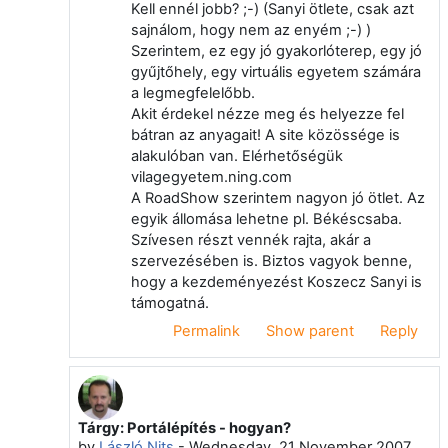
Kell ennél jobb? ;-) (Sanyi ötlete, csak azt
sajnálom, hogy nem az enyém ;-) )
Szerintem, ez egy jó gyakorlóterep, egy jó
gyűjtőhely, egy virtuális egyetem számára
a legmegfelelőbb.
Akit érdekel nézze meg és helyezze fel
bátran az anyagait! A site közössége is
alakulóban van. Elérhetőségük
vilagegyetem.ning.com
A RoadShow szerintem nagyon jó ötlet. Az
egyik állomása lehetne pl. Békéscsaba.
Szívesen részt vennék rajta, akár a
szervezésében is. Biztos vagyok benne,
hogy a kezdeményezést Koszecz Sanyi is
támogatná.
Permalink
Show parent
Reply
Tárgy: Portálépítés - hogyan?
In reply to Árpád Bánhidi
by
László Nits
-
Wednesday, 21 November 2007,