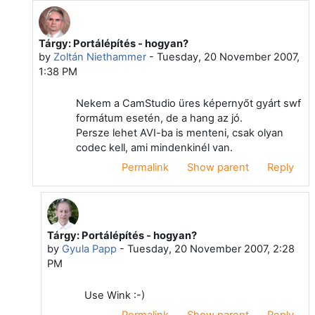
Tárgy: Portálépítés - hogyan?
In reply to Ottó Takács
by
Zoltán Niethammer
-
Tuesday, 20 November 2007,
1:38 PM
Nekem a CamStudio üres képernyőt gyárt swf
formátum esetén, de a hang az jó.
Persze lehet AVI-ba is menteni, csak olyan
codec kell, ami mindenkinél van.
Permalink
Show parent
Reply
Tárgy: Portálépítés - hogyan?
In reply to Zoltán Niethammer
by
Gyula Papp
-
Tuesday, 20 November 2007, 2:28
PM
Use Wink :-)
Permalink
Show parent
Reply