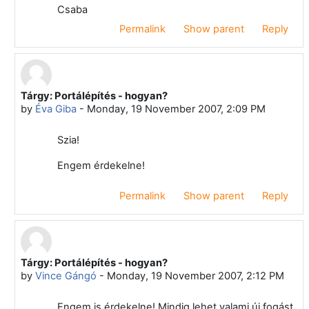
Csaba
Permalink
Show parent
Reply
Tárgy: Portálépítés - hogyan?
In reply to Zoltán Niethammer
by
Éva Giba
-
Monday, 19 November 2007, 2:09 PM
Szia!
Engem érdekelne!
Permalink
Show parent
Reply
Tárgy: Portálépítés - hogyan?
In reply to Zoltán Niethammer
by
Vince Gángó
-
Monday, 19 November 2007, 2:12 PM
Engem is érdekelne! Mindig lehet valami új fogást,