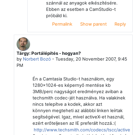
szánnál az anyagok elkészítésére.
Ebben az esetben a CamStudio-t
próbáld ki.
Permalink
Show parent
Reply
Tárgy: Portálépítés - hogyan?
In reply to Ottó Takács
by
Norbert Bozó
-
Tuesday, 20 November 2007, 9:45
PM
Én a Camtasia Studio-t használom, egy
1280x1024-es képernyő mentése kb
3MB/perc nagyságot eredményez aviban a
techsmith codec-jét használva. Ha valakinek
nincs telepítve a kodek, akkor azt
könnyen megteheti az alábbbi linken leírtak
segítségével. Igaz, mivel activeX-et használ,
ezért erőteljesen az IE preferált hozzá.:(
http://www.techsmith.com/codecs/tscc/activex.