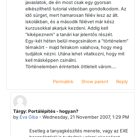
javaslatok, de én most csak egy gyorsan
elkészíthető tutorial videóban gondolkodom. Az
idő sürget, mert hamarosan félév lesz az ált.
iskolákban, és a második félévet már kész
kurzusokkal akarjuk kezdeni. Addig kell
"kiképeznem" a tanári kar jelentős részét.
Egy-két héten belül megcsinálom a "történelem"
témakört - majd felrakom valahova, hogy meg
tudjátok nézni. Utána lehet vitatkozni, hogy mit
kell másképpen csinálni.
Történelemben érintettek öttleteit várom....
Permalink
Show parent
Reply
Tárgy: Portálépítés - hogyan?
In reply to Zoltán Niethammer
by
Éva Giba
-
Wednesday, 21 November 2007, 1:29 PM
Esetleg a tanyagkészítés menete, vagy az EXE