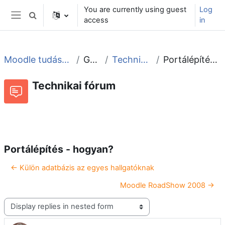
Skip to main content
You are currently using guest
Log
Toggle search input
access
in
Side panel
Moodle tudástár és fórum
General
Technikai fórum
Portálépítés - hogyan?
Technikai fórum
RSS feed of discussions
Forum
Portálépítés - hogyan?
← Külön adatbázis az egyes hallgatóknak
Moodle RoadShow 2008 →
Display mode