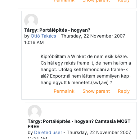
Tárgy: Portálépítés - hogyan?
In reply to Gyula Papp
by
Ottó Takács
-
Thursday, 22 November 2007,
10:16 AM
Kipróbáltam a Winket de nem esik kézre.
Csinál egy rakás frame-t, de nem hallom a
hangot. Utólag kell felmondani a frame-k
alá? Exportnál nem láttam semmilyen kép-
hang együtt kimenetet.(swf,avi) ?
Permalink
Show parent
Reply
Tárgy: Portálépítés - hogyan? Camtasia MOST
In reply to Ottó Takács
FREE
by
Deleted user
-
Thursday, 22 November 2007,
11:24 AM