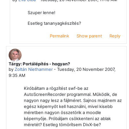
Szuper lenne!
Esetleg tananyagkészítés?
Permalink
Show parent
Reply
Tárgy: Portálépítés - hogyan?
In reply to Zoltán Niethammer
by
Zoltán Niethammer
-
Tuesday, 20 November 2007,
9:35 AM
Kiróbáltam a rögzítést swf-be az
AutoScreenRecorder programmal. Működik, de
nagyon nagy lesz a fájlméret. Sajnos majdnem az
egész képernyőt kell használni, mivel kisebb
méretben nagyon összetörik a moodle
képernyője. Próbáljam csökkenteni az ablak
méretét? Esetleg tömörítsem DivX-be?