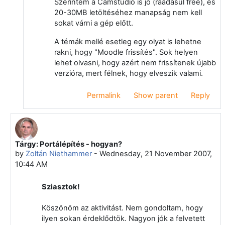
Szerintem a Camstudio is jó (ráadásul free), és
20-30MB letöltéséhez manapság nem kell
sokat várni a gép előtt.
A témák mellé esetleg egy olyat is lehetne
rakni, hogy "Moodle frissítés". Sok helyen
lehet olvasni, hogy azért nem frissítenek újabb
verzióra, mert félnek, hogy elveszik valami.
Permalink
Show parent
Reply
Tárgy: Portálépítés - hogyan?
In reply to Zoltán Niethammer
by
Zoltán Niethammer
-
Wednesday, 21 November 2007,
10:44 AM
Sziasztok!
Köszönöm az aktivitást. Nem gondoltam, hogy
ilyen sokan érdeklődtök. Nagyon jók a felvetett