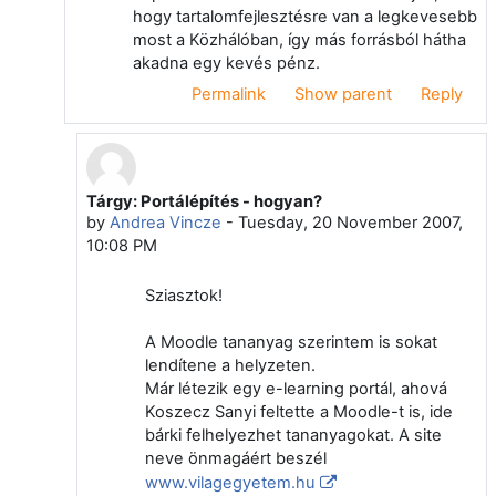
hogy tartalomfejlesztésre van a legkevesebb
most a Közhálóban, így más forrásból hátha
akadna egy kevés pénz.
Permalink
Show parent
Reply
Tárgy: Portálépítés - hogyan?
In reply to Árpád Bánhidi
by
Andrea Vincze
-
Tuesday, 20 November 2007,
10:08 PM
Sziasztok!
A Moodle tananyag szerintem is sokat
lendítene a helyzeten.
Már létezik egy e-learning portál, ahová
Koszecz Sanyi feltette a Moodle-t is, ide
bárki felhelyezhet tananyagokat. A site
neve önmagáért beszél
www.vilagegyetem.hu