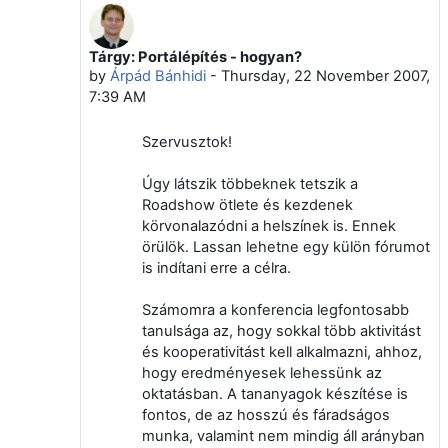
Tárgy: Portálépítés - hogyan?
In reply to László Nits
by
Árpád Bánhidi
-
Thursday, 22 November 2007,
7:39 AM
Szervusztok!
Úgy látszik többeknek tetszik a
Roadshow ötlete és kezdenek
körvonalazódni a helszínek is. Ennek
örülök. Lassan lehetne egy külön fórumot
is indítani erre a célra.
Számomra a konferencia legfontosabb
tanulsága az, hogy sokkal több aktivitást
és kooperativitást kell alkalmazni, ahhoz,
hogy eredményesek lehessünk az
oktatásban. A tananyagok készítése is
fontos, de az hosszú és fáradságos
munka, valamint nem mindig áll arányban