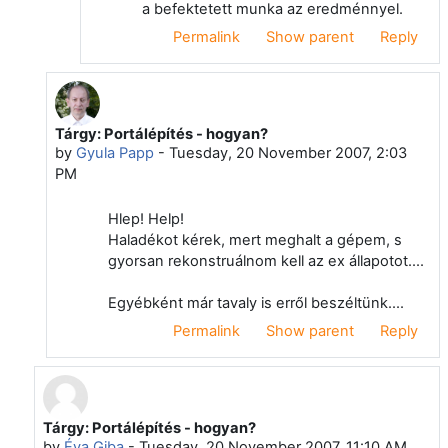
a befektetett munka az eredménnyel.
Permalink
Show parent
Reply
Tárgy: Portálépítés - hogyan?
In reply to Deleted user
by
Gyula Papp
-
Tuesday, 20 November 2007, 2:03
PM
Hlep! Help!
Haladékot kérek, mert meghalt a gépem, s
gyorsan rekonstruálnom kell az ex állapotot....
Egyébként már tavaly is erről beszéltünk....
Permalink
Show parent
Reply
Tárgy: Portálépítés - hogyan?
In reply to Zoltán Niethammer
by
Éva Giba
-
Tuesday, 20 November 2007, 11:10 AM