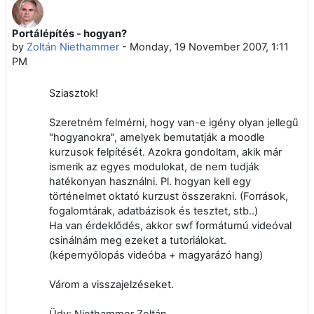
Portálépítés - hogyan?
Number of replies: 23
by
Zoltán Niethammer
-
Monday, 19 November 2007, 1:11
PM
Sziasztok!
Szeretném felmérni, hogy van-e igény olyan jellegű
"hogyanokra", amelyek bemutatják a moodle
kurzusok felpítését. Azokra gondoltam, akik már
ismerik az egyes modulokat, de nem tudják
hatékonyan használni. Pl. hogyan kell egy
történelmet oktató kurzust összerakni. (Források,
fogalomtárak, adatbázisok és tesztet, stb..)
Ha van érdeklődés, akkor swf formátumú videóval
csinálnám meg ezeket a tutoriálokat.
(képernyőlopás videóba + magyarázó hang)
Várom a visszajelzéseket.
Üdv: Niethammer Zoltán