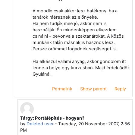
A moodle csak akkor lesz hatékony, ha a
tanárok ráéreznek az előnyeire.
Ha nem tudják mire jó, akkor nem is
használják. Én mindenképpen elkezdem
csinálni - bevonva a szaktanárokat. A közös
munkánk talán másnak is hasznos lesz.
Persze örömmel fogadnék segítséget is.
Ha elkészül valami anyag, akkor gondolom itt
lenne a helye egy kurzusban. Majd érdeklődök
Gyulánál.
Permalink
Show parent
Reply
Tárgy: Portálépítés - hogyan?
In reply to Zoltán Niethammer
by
Deleted user
-
Tuesday, 20 November 2007, 2:56
PM