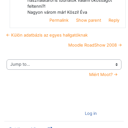
használatáról is tudnátok valami okosságot
feltenni?!
Nagyon várom már! Köszi! Éva
Permalink
Show parent
Reply
← Külön adatbázis az egyes hallgatóknak
Moodle RoadShow 2008 →
Jump to...
Miért Moot? →
You are currently using guest access (
Log in
)