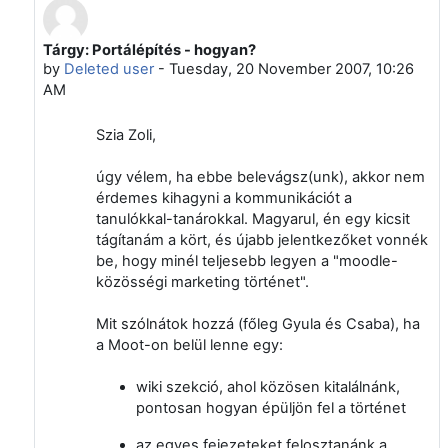
Tárgy: Portálépítés - hogyan?
In reply to Zoltán Niethammer
by
Deleted user
-
Tuesday, 20 November 2007, 10:26
AM
Szia Zoli,
úgy vélem, ha ebbe belevágsz(unk), akkor nem
érdemes kihagyni a kommunikációt a
tanulókkal-tanárokkal. Magyarul, én egy kicsit
tágítanám a kört, és újabb jelentkezőket vonnék
be, hogy minél teljesebb legyen a "moodle-
közösségi marketing történet".
Mit szólnátok hozzá (főleg Gyula és Csaba), ha
a Moot-on belül lenne egy:
wiki szekció, ahol közösen kitalálnánk,
pontosan hogyan épüljön fel a történet
az egyes fejezeteket felosztanánk a