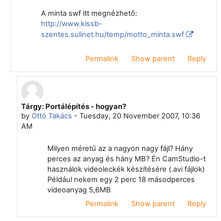
A minta swf itt megnézhető:
http://www.kissb-
szentes.sulinet.hu/temp/motto_minta.swf
Permalink
Show parent
Reply
Tárgy: Portálépítés - hogyan?
In reply to Zoltán Niethammer
by
Ottó Takács
-
Tuesday, 20 November 2007, 10:36
AM
Milyen méretű az a nagyon nagy fájl? Hány
perces az anyag és hány MB? Én CamStudio-t
használok videoleckék készítésére (.avi fájlok)
Például nekem egy 2 perc 18 másodperces
videoanyag 5,6MB
Permalink
Show parent
Reply