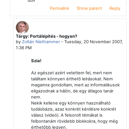
üdv
Permalink
Show parent
Reply
Tárgy: Portálépítés - hogyan?
In reply to Deleted user
by
Zoltán Niethammer
-
Tuesday, 20 November 2007,
1:36 PM
Szia!
Az egészet azért vetettem fel, mert nem
találtam könnyen érthető leírásokat. Nem
magamra gondoltam, mert az informatikusok
eligazodnak a hálón, de egy átlagos tanár
nem.
Nekik kellene egy könnyen használható
tudásbázis, azaz konkrét kérdésre konkrét
válasz (videó). A felsorolt témákat is
felbontanám rövidebb blokkokra, hogy még
érthetőbb legyen.