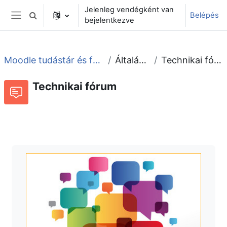
Tovább a fő tartalomhoz
Jelenleg vendégként van
Belépés
Keresési bemeneti adatok váltása
bejelentkezve
Oldalpanel
Moodle tudástár és fórum
Általános
Technikai fórum
Technikai fórum
Fórum
Beszélgetések RSS-hírei