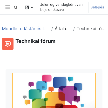
Tovább a fő tartalomhoz
Jelenleg vendégként van
Belépés
Keresési bemeneti adatok váltása
bejelentkezve
Oldalpanel
Moodle tudástár és fórum
Általános
Technikai fórum
Technikai fórum
Fórum
Beszélgetések RSS-hírei