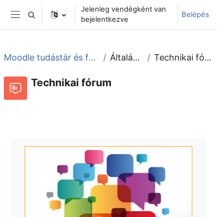
Tovább a fő tartalomhoz
Jelenleg vendégként van
Belépés
Keresési bemeneti adatok váltása
bejelentkezve
Oldalpanel
Moodle tudástár és fórum
Általános
Technikai fórum
Technikai fórum
Fórum
Beszélgetések RSS-hírei