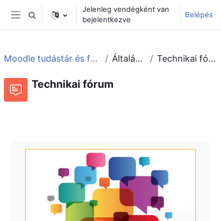
Tovább a fő tartalomhoz
Jelenleg vendégként van
Belépés
Keresési bemeneti adatok váltása
bejelentkezve
Oldalpanel
Moodle tudástár és fórum
Általános
Technikai fórum
Technikai fórum
Fórum
Beszélgetések RSS-hírei