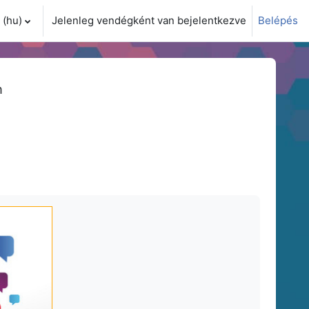
(hu)‎
Jelenleg vendégként van bejelentkezve
Belépés
i adatok váltása
m