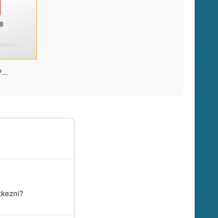
...
tkezni?