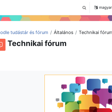
 2024
Tudástár
Regisztráció a portálon
magyar ‎
Keresési bemenet
odle tudástár és fórum
Általános
Technikai fóru
Technikai fórum
órum
Beszélgetések RSS-hírei