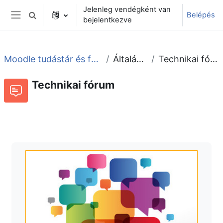
Tovább a fő tartalomhoz
Jelenleg vendégként van
Belépés
Keresési bemeneti adatok váltása
bejelentkezve
Oldalpanel
Moodle tudástár és fórum
Általános
Technikai fórum
Technikai fórum
Fórum
Beszélgetések RSS-hírei