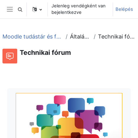
Tovább a fő tartalomhoz
Jelenleg vendégként van
Belépés
Keresési bemeneti adatok váltása
bejelentkezve
Oldalpanel
Moodle tudástár és fórum
Általános
Technikai fórum
Technikai fórum
Fórum
Beszélgetések RSS-hírei