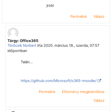
jrobi
Permalink
Válasz
Tárgy: Office365
Válasz erre: Juhász Róbert
Törőcsik Norbert
írta
2020. március 18., szerda, 07:57
időpontban
Talán...
https://github.com/Microsoft/o365-moodle/
Permalink
Előzmény megjelenítése
Válasz