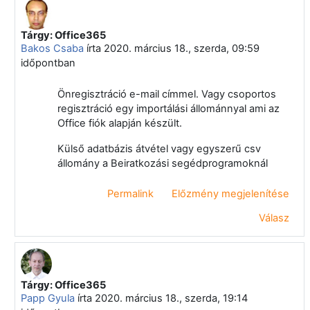
Tárgy: Office365
Válasz erre: Juhász Róbert
Bakos Csaba
írta
2020. március 18., szerda, 09:59
időpontban
Önregisztráció e-mail címmel. Vagy csoportos
regisztráció egy importálási állománnyal ami az
Office fiók alapján készült.
Külső adatbázis átvétel vagy egyszerű csv
állomány a Beiratkozási segédprogramoknál
Permalink
Előzmény megjelenítése
Válasz
Tárgy: Office365
Válasz erre: Juhász Róbert
Papp Gyula
írta
2020. március 18., szerda, 19:14