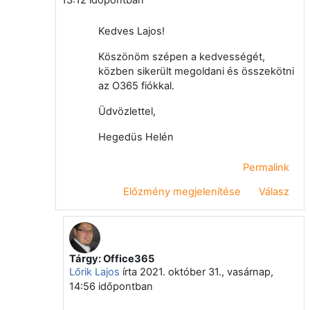
13:12
időpontban
Kedves Lajos!
Köszönöm szépen a kedvességét,
közben sikerült megoldani és összekötni
az O365 fiókkal.
Üdvözlettel,
Hegedüs Helén
Permalink
Előzmény megjelenítése
Válasz
Tárgy: Office365
Válasz erre: Hegedüs Helén
Lőrik Lajos
írta
2021. október 31., vasárnap,
14:56
időpontban