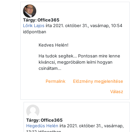
Tárgy: Office365
Válasz erre: Hegedüs Helén
Lőrik Lajos
írta
2021. október 31., vasárnap, 10:54
időpontban
Kedves Helén!
Ha tudok segítek... Pontosan mire lenne
kíváncsi, megpróbálom leírni hogyan
csináltam...
Permalink
Előzmény megjelenítése
Válasz
Tárgy: Office365
Válasz erre: Lőrik Lajos
Hegedüs Helén
írta
2021. október 31., vasárnap,