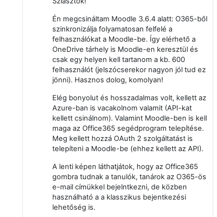
Sziasztok!
Én megcsináltam Moodle 3.6.4 alatt: O365-ből
szinkronizálja folyamatosan felfelé a
felhasználókat a Moodle-be. Így elérhető a
OneDrive tárhely is Moodle-en keresztül és
csak egy helyen kell tartanom a kb. 600
felhasználót (jelszócserekor nagyon jól tud ez
jönni). Hasznos dolog, komolyan!
Elég bonyolut és hosszadalmas volt, kellett az
Azure-ban is vacakolnom valamit (API-kat
kellett csinálnom). Valamint Moodle-ben is kell
maga az Office365 segédprogram telepítése.
Meg kellett hozzá OAuth 2 szolgáltatást is
telepíteni a Moodle-be (ehhez kellett az API).
A lenti képen láthatjátok, hogy az Office365
gombra tudnak a tanulók, tanárok az O365-ös
e-mail címükkel bejelntkezni, de közben
használható a a klasszikus bejentkezési
lehetőség is.