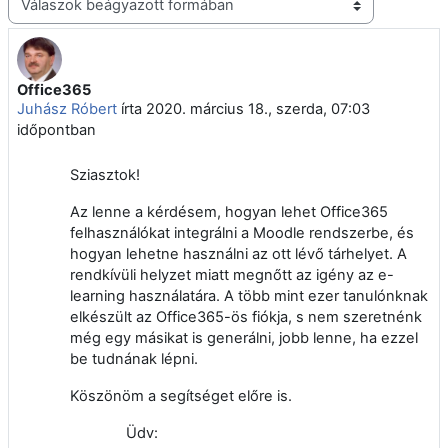
Megjelenítési mód
Office365
Válaszok szám: 9
Juhász Róbert
írta
2020. március 18., szerda, 07:03
időpontban
Sziasztok!
Az lenne a kérdésem, hogyan lehet Office365
felhasználókat integrálni a Moodle rendszerbe, és
hogyan lehetne használni az ott lévő tárhelyet. A
rendkívüli helyzet miatt megnőtt az igény az e-
learning használatára. A több mint ezer tanulónknak
elkészült az Office365-ös fiókja, s nem szeretnénk
még egy másikat is generálni, jobb lenne, ha ezzel
be tudnának lépni.
Köszönöm a segítséget előre is.
Üdv: