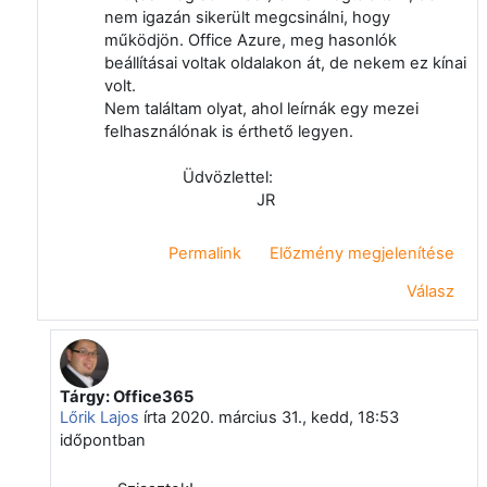
nem igazán sikerült megcsinálni, hogy
működjön. Office Azure, meg hasonlók
beállításai voltak oldalakon át, de nekem ez kínai
volt.
Nem találtam olyat, ahol leírnák egy mezei
felhasználónak is érthető legyen.
Üdvözlettel:
JR
Permalink
Előzmény megjelenítése
Válasz
Tárgy: Office365
Válasz erre: Juhász Róbert
Lőrik Lajos
írta
2020. március 31., kedd, 18:53
időpontban