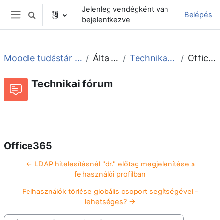
Tovább a fő tartalomhoz
Jelenleg vendégként van
Belépés
Keresési bemeneti adatok váltása
bejelentkezve
Oldalpanel
Moodle tudástár és fórum
Általános
Technikai fórum
Office365
Technikai fórum
Beszélgetések RSS-hírei
Fórum
Office365
← LDAP hitelesítésnél "dr." előtag megjelenítése a
felhasználói profilban
Felhasználók törlése globális csoport segítségével -
lehetséges? →