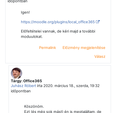
időpontban
Igen!
https://moodle.org/plugins/local_office365
Előfeltételei vannak, de kéri majd a további
moduulokat.
Permalink
Előzmény megjelenítése
Válasz
Tárgy: Office365
Válasz erre: Papp Gyula
Juhász Róbert
írta
2020. március 18., szerda, 19:32
időpontban
Köszönöm.
Ezt (és még sok mást) én is megtaláltam, de