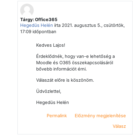
Tárgy: Office365
Válasz erre: Lőrik Lajos
Hegedüs Helén
írta
2021. augusztus 5., csütörtök,
17:09
időpontban
Kedves Lajos!
Érdeklődnék, hogy van-e lehetőség a
Moodle és O365 összekapcsolásáról
bővebb információt érni.
Válaszát előre is köszönöm.
Üdvözlettel,
Hegedüs Helén
Permalink
Előzmény megjelenítése
Válasz