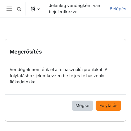
Tovább a fő tartalomhoz
Jelenleg vendégként van
Belépés
Keresési bemeneti adatok váltása
bejelentkezve
Oldalpanel
Megerősítés
Vendégek nem érik el a felhasználói profilokat. A
folytatáshoz jelentkezzen be teljes felhasználói
fiókadatokkal.
Mégse
Folytatás