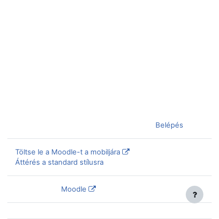
Jelenleg vendégként van bejelentkezve (
Belépés
)
Töltse le a Moodle-t a mobiljára
Áttérés a standard stílusra
Szolgáltatja a
Moodle