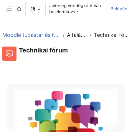
Tovább a fő tartalomhoz
Jelenleg vendégként van
Belépés
Keresési bemeneti adatok váltása
bejelentkezve
Oldalpanel
Moodle tudástár és fórum
Általános
Technikai fórum
Technikai fórum
Fórum
Beszélgetések RSS-hírei