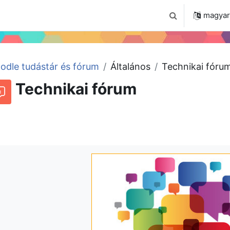
 2024
Tudástár
Regisztráció a portálon
magyar ‎
Keresési bemenet
odle tudástár és fórum
Általános
Technikai fóru
Technikai fórum
órum
Beszélgetések RSS-hírei