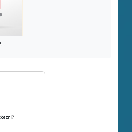
...
tkezni?