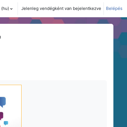
(hu)‎
Jelenleg vendégként van bejelentkezve
Belépés
i adatok váltása
m