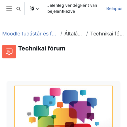
Tovább a fő tartalomhoz
Jelenleg vendégként van
Belépés
Keresési bemeneti adatok váltása
bejelentkezve
Oldalpanel
Moodle tudástár és fórum
Általános
Technikai fórum
Technikai fórum
Fórum
Beszélgetések RSS-hírei