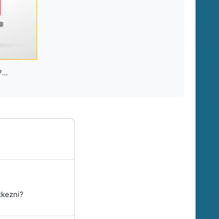
...
tkezni?