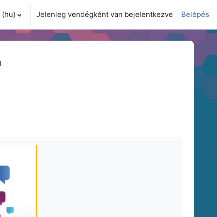
(hu)‎
Jelenleg vendégként van bejelentkezve
Belépés
i adatok váltása
m