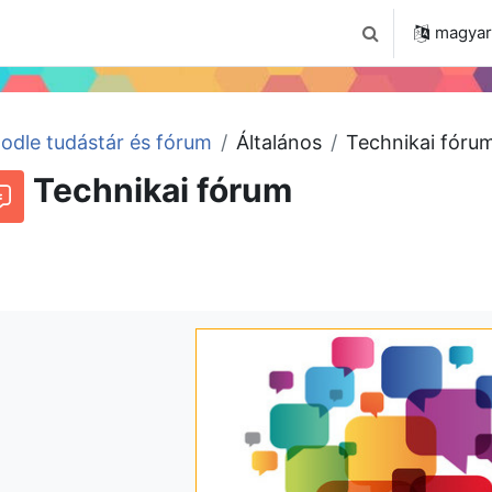
 2024
Tudástár
Regisztráció a portálon
magyar ‎
Keresési bemenet
odle tudástár és fórum
Általános
Technikai fóru
Technikai fórum
órum
Beszélgetések RSS-hírei