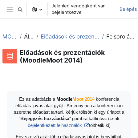
Tovább a fő tartalomhoz
Jelenleg vendégként van
Belépés
Keresési bemeneti adatok váltása
bejelentkezve
Oldalpanel
MOOT2014
Általános
Előadások és prezentációk (MoodleMoot 2014)
Felsorolás megtekintése
Előadások és prezentációk
(MoodleMoot 2014)
Adatbázis
RSS-hírek ehhez a tevékenységhez
Ez az adatbázis a
Moodle
Moot 2014
konferencia
előadás-javaslatait gyűjti. Amennyiben a konferencián
szeretne előadást tartani, kérjük töltsön ki egy űrlapot a
"
Bejegyzés hozzáadása
" gombra kattintva. (csak
bejelentkezett felhasználók
tölthetik ki)
Egy szerző akár több előadásjavaslatot is benyújthat.