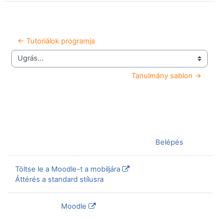
← Tutoriálok programja
Ugrás...
Tanulmány sablon →
Jelenleg vendégként van bejelentkezve (
Belépés
)
Töltse le a Moodle-t a mobiljára
Áttérés a standard stílusra
Szolgáltatja a
Moodle