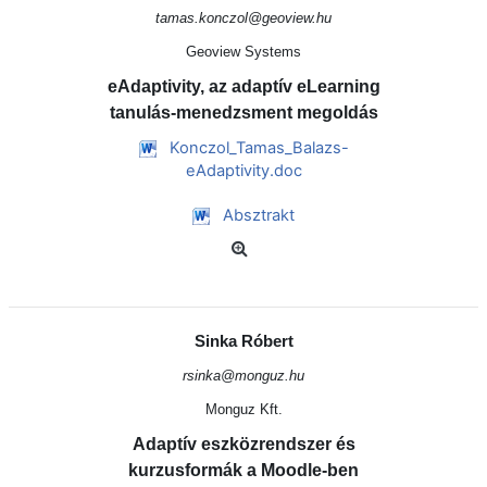
tamas.konczol@geoview.hu
Geoview Systems
eAdaptivity, az adaptív eLearning
tanulás-menedzsment megoldás
Konczol_Tamas_Balazs-
eAdaptivity.doc
Absztrakt
Sinka Róbert
rsinka@monguz.hu
Monguz Kft.
Adaptív eszközrendszer és
kurzusformák a Moodle-ben