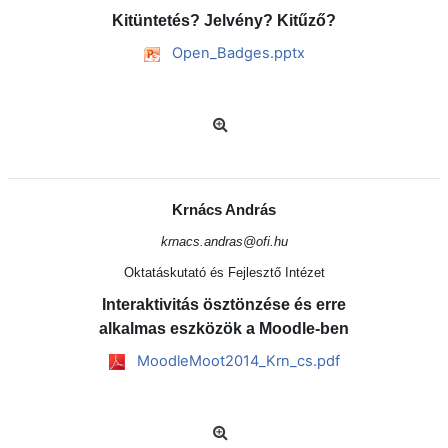
Kitüntetés? Jelvény? Kitűző?
Open_Badges.pptx
Krnács András
krnacs.andras@ofi.hu
Oktatáskutató és Fejlesztő Intézet
Interaktivitás ösztönzése és erre
alkalmas eszközök a Moodle-ben
MoodleMoot2014_Krn_cs.pdf