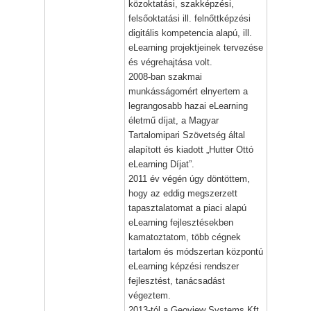
közoktatási, szakképzési,
felsőoktatási ill. felnőttképzési
digitális kompetencia alapú, ill.
eLearning projektjeinek tervezése
és végrehajtása volt.
2008-ban szakmai
munkásságomért elnyertem a
legrangosabb hazai eLearning
életmű díjat, a Magyar
Tartalomipari Szövetség által
alapított és kiadott „Hutter Ottó
eLearning Díjat”.
2011 év végén úgy döntöttem,
hogy az eddig megszerzett
tapasztalatomat a piaci alapú
eLearning fejlesztésekben
kamatoztatom, több cégnek
tartalom és módszertan központú
eLearning képzési rendszer
fejlesztést, tanácsadást
végeztem.
2013-tól a Geoview Systems Kft.