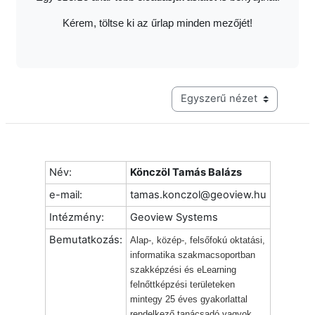
Kérem, töltse ki az űrlap minden mezőjét!
Harmadik szintű navigáció me
Név:
Könczöl Tamás Balázs
e-mail:
tamas.konczol@geoview.hu
Intézmény:
Geoview Systems
Bemutatkozás:
Alap-, közép-, felsőfokú oktatási,
informatika szakmacsoportban
szakképzési és eLearning
felnőttképzési területeken
mintegy 25 éves gyakorlattal
rendelkező tanácsadó vagyok.