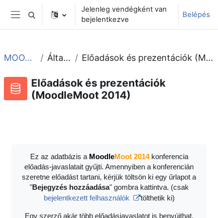
Tovább a fő tartalomhoz
Jelenleg vendégként van
Belépés
Keresési bemeneti adatok váltása
bejelentkezve
Oldalpanel
MOOT2014
Általános
Előadások és prezentációk (MoodleMoot 2014)
Előadások és prezentációk
(MoodleMoot 2014)
Adatbázis
RSS-hírek ehhez a tevékenységhez
Ez az adatbázis a
Moodle
Moot 2014
konferencia
előadás-javaslatait gyűjti. Amennyiben a konferencián
szeretne előadást tartani, kérjük töltsön ki egy űrlapot a
"
Bejegyzés hozzáadása
" gombra kattintva. (csak
bejelentkezett felhasználók
tölthetik ki)
Egy szerző akár több előadásjavaslatot is benyújthat.