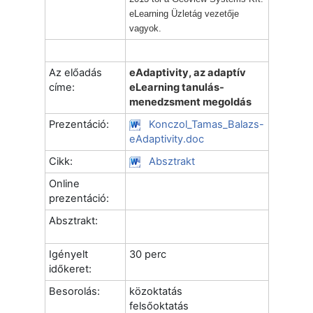
eLearning Üzletág vezetője
vagyok.
Az előadás
eAdaptivity, az adaptív
címe:
eLearning tanulás-
menedzsment megoldás
Prezentáció:
Konczol_Tamas_Balazs-
eAdaptivity.doc
Cikk:
Absztrakt
Online
prezentáció:
Absztrakt:
Igényelt
30 perc
időkeret:
Besorolás:
közoktatás
felsőoktatás