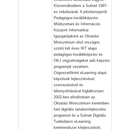
Közreműködtem a Sulinet 1997-
es indulásánál. A pilisborosjenői
Pedagógus-továbbképzési
Módszertani és Információs
Központ Informatikai
Igazgatójaként az Oktatási
Minisztérium első országos
szintű két éves IKT alapú
pedagógus-továbbképzési és
OKJ végzettségeket adó képzési
programját vezettem.
Cégvezetőként eLearning alapú
képzések fejlesztésével,
szervezésével és
lebonyolításával foglalkoztam.
2002-ben elindítottam az
Oktatási Minisztérium kereteiben
futó digitális tartalomfejlesztési
programot és a Sulinet Digitális
Tudásbázis eLearning
keretrendszer kifejlesztését,