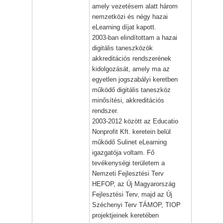
amely vezetésem alatt három
nemzetközi és négy hazai
eLearning díjat kapott.
2003-ban elindítottam a hazai
digitális taneszközök
akkreditációs rendszerének
kidolgozását, amely ma az
egyetlen jogszabályi keretben
működő digitális taneszköz
minősítési, akkreditációs
rendszer.
2003-2012 között az Educatio
Nonprofit Kft. keretein belül
működő Sulinet eLearning
igazgatója voltam. Fő
tevékenységi területem a
Nemzeti Fejlesztési Terv
HEFOP, az Új Magyarország
Fejlesztési Terv, majd az Új
Széchenyi Terv TÁMOP, TIOP
projektjeinek keretében