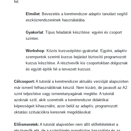
fel:
Elmélet
: Bevezetés a keretrendszer adaptív tanulást segítő
eszközrendszerének használatába.
Gyakorlat
: Típus feladatok készítése: egyéni és csoport
szinten.
Workshop
: Közös kurzusépítési gyakorlat. Egyéni, adaptív
szempontok szerinti kurzus bejárást biztosító programozott
kurzus készítése. A résztvevők kis csoportokban dolgoznak
és együtt építik fel a tervezett kurzust.
Célcsoport:
A tutoriál a keretrendszer aktuális verzióját alapszinten
már ismerő felhasználóknak készül. Nem kizáró, de javasolt az A2
szint teljesítése vagy ismeretanyagának megléte. A tutoriál
azoknak szól, akik szeretnék a keretrendszer didaktikai
képességeit kihasználni, azon belül az adaptív, programozott
oktatási szituációkra keresnek megoldásokat.
Előismeretek:
A tutoriál alapvetően nem állít előfeltételeket a
résztvevők elé, de a számítógép magabiztos használata és az