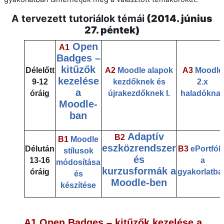
A tervezett tutoriálok témái
(2014. június
27. péntek)
Open
A1
Badges –
kitűzők
Délelőtt
A2
Moodle alapok
A3
Moodle
kezelése
9-12
kezdőknek és
2.x
a
óráig
újrakezdőknek I.
haladókna
Moodle-
ban
Adaptív
B2
B1
Moodle
eszközrendszer
Délután
B3
ePortfóli
stílusok
és
13-16
a
módosítása
kurzusformák a
óráig
gyakorlatba
és
Moodle-ben
készítése
A1
Open Badges – kitűzők kezelése a