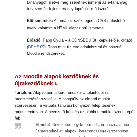
tananyagot, illetve meg szeretnék ismerni az e-tananyag
tervezés és fejlesztés egy kipróbált módszerét.
Előismeretek:
A témához szükséges a CSS stílusleíró
nyelv valamint a HTML alapszintű ismerete.
Előadó:
Papp Gyula –
a CONSEDU Bt. képviselője, oktató
(
DRHE
). Több mint tíz éve adminisztrál és használ
Moodle rendszereket.
A2
Moodle alapok kezdőknek és
újrakezdőknek I.
Tartalom:
Alapvetően a keretrendszer áttekintését és
megismerését szolgálja. A hangsúly az oktatói munka
szervezésén, a virtuális tanulási környezet felépítésének
módszerein van. A bevezető képzés az alábbi tematika szerint épül
fel:
Elmélet
: Bevezetés egy keretrendszer használatába
(ismeretelméleti alapok, keretrendszer(ek) szerkezeti