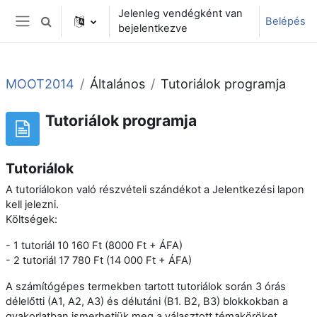
Tovább a fő tartalomhoz
Jelenleg vendégként van
Belépés
Keresési bemeneti adatok váltása
bejelentkezve
Oldalpanel
MOOT2014
Általános
Tutoriálok programja
Tutoriálok programja
Tutoriálok
A tutoriálokon való részvételi szándékot a Jelentkezési lapon
kell jelezni.
Költségek:
- 1 tutoriál 10 160 Ft (8000 Ft + ÁFA)
- 2 tutoriál 17 780 Ft (14 000 Ft + ÁFA)
A számítógépes termekben tartott tutoriálok során 3 órás
délelőtti (A1, A2, A3) és délutáni (B1. B2, B3) blokkokban a
gyakorlatban ismerhetjük meg a választott témaköröket.