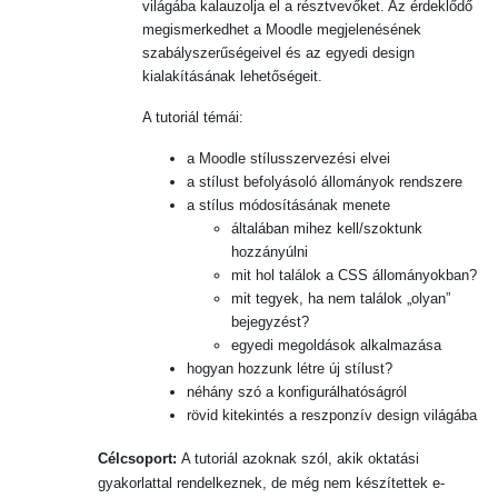
világába kalauzolja el a résztvevőket. Az érdeklődő
megismerkedhet a Moodle megjelenésének
szabályszerűségeivel és az egyedi design
kialakításának lehetőségeit
.
A tutoriál témái:
a Moodle stílusszervezési elvei
a stílust befolyásoló állományok rendszere
a stílus módosításának menete
általában mihez kell/szoktunk
hozzányúlni
mit hol találok a CSS állományokban?
mit tegyek, ha nem találok „olyan”
bejegyzést?
egyedi megoldások alkalmazása
hogyan hozzunk létre új stílust?
néhány szó a konfigurálhatóságról
rövid kitekintés a reszponzív design világába
Célcsoport:
A tutoriál azoknak szól, akik oktatási
gyakorlattal rendelkeznek, de még nem készítettek e-