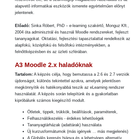
alapvető informatikai eszközök ismerete egyértelműen előnyt
jelentenek.
Előadó:
Sinka Róbert, PhD – e-learning szakértő, Monguz Kft.,
2004 óta adminisztrál és használ Moodle rendszereket, fejleszt
tananyagokat. Oktatási, fejlesztési tapasztalattal rendelkezik az
alapfokú, középfokú és felsőfokú intézményekben, a
felnőttképzésben és az üzleti szférában.
A3
Moodle 2.x haladóknak
Tartalom:
A képzés célja, hogy bemutassa a 2.6 és 2.7 verziók
újdonságot, különös tekintettel azokra
, amelyek jelentősen
megkönnyí
tik és hatékonyabbá teszik az eLearning rendszer
használatát. A képzés során telepítünk és a gyakorlatban
kipróbálunk számos kiegészítő modult.
Ötletek, tippek, trükkök, beállítások, paraméterek,
Felhasználókezelés - érdekes
lehetőségek
T
ananyagtárházak (adattárak) használata
Új kurzusformátumok (más igények ... más megjelenés)
A Globális keresés hiánya és a lehetséges alternatív