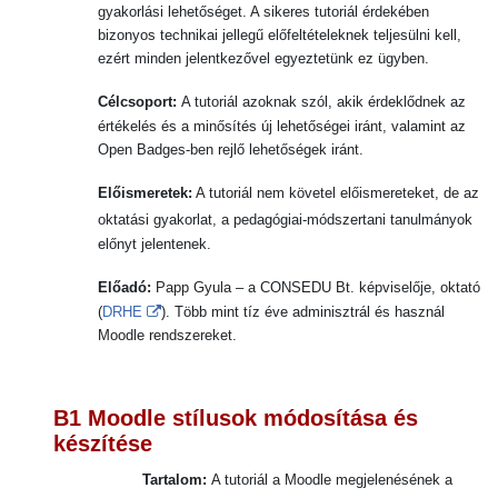
gyakorlási lehetőséget. A sikeres tutoriál érdekében
bizonyos technikai jellegű előfeltételeknek teljesülni kell,
ezért minden jelentkezővel egyeztetünk ez ügyben.
Célcsoport:
A tutoriál azoknak szól, akik érdeklődnek az
értékelés és a minősítés új lehetőségei iránt, valamint az
Open Badges-ben rejlő lehetőségek iránt.
Előismeretek:
A tutoriál nem követel előismereteket, de az
oktatási gyakorlat, a
pedagógiai-módszertani tanulmányok
előnyt jelentenek.
Előadó:
Papp Gyula –
a CONSEDU Bt. képviselője, oktató
(
DRHE
). Több mint tíz éve adminisztrál és használ
Moodle rendszereket.
B1
Moodle stílusok módosítása és
készítése
Tartalom:
A tutoriál a Moodle megjelenésének a