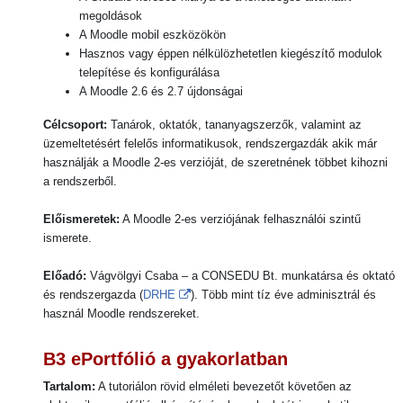
megoldások
A Moodle mobil eszközökön
Hasznos vagy éppen n
élkülözhetetlen kiegészítő modulok
telepítése és konfigurálása
A Moodle 2.6 és 2.7 újdonságai
Célcsoport:
Tanárok, oktatók, tananyagszerzők,
valamint az
üzemeltetésért felelős informatikusok, rendszergazdák
akik már
használják a Moodle 2-es verzióját, de szeretnének többet kihozni
a rendszerből.
Előismeretek:
A Moodle 2
-es verziójának felhasználói szintű
ismerete.
Előadó:
Vágvölgyi Csaba –
a CONSEDU Bt. munkatársa és oktató
és rendszergazda (
DRHE
).
Több mint tíz éve adminisztrál és
használ Moodle rendszereket.
B3
ePortfólió a gyakorlatban
Tartalom:
A tutoriálon rövid elméleti bevezetőt követően az