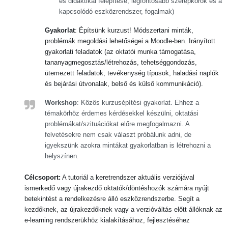
és didaktikai felépítése, legfontosabb szerepkörök és a
kapcsolódó eszközrendszer, fogalmak)
Gyakorlat
: Építsünk kurzust! Módszertani minták,
problémák megoldási lehetőségei a Moodle-ben. Irányított
gyakorlati feladatok (az oktatói munka támogatása,
tananyagmegosztás/létrehozás, tehetséggondozás,
ütemezett feladatok, tevékenység típusok, haladási naplók
és bejárási útvonalak, belső és külső kommunikáció).
Workshop
: Közös kurzusépítési gyakorlat. Ehhez a
témakörhöz érdemes kérdésekkel készülni, oktatási
problémákat/szituációkat előre megfogalmazni. A
felvetésekre nem csak választ próbálunk adni, de
igyekszünk azokra mintákat gyakorlatban is létrehozni a
helyszínen.
Célcsoport:
A tutoriál a keretrendszer aktuális verziójával
ismerkedő vagy újrakezdő oktatók/döntéshozók számára nyújt
betekintést a rendelkezésre álló eszközrendszerbe. Segít a
kezdőknek, az újrakezdőknek vagy a verzióváltás előtt állóknak az
e-learning rendszerükhöz kialakításához, fejlesztéséhez