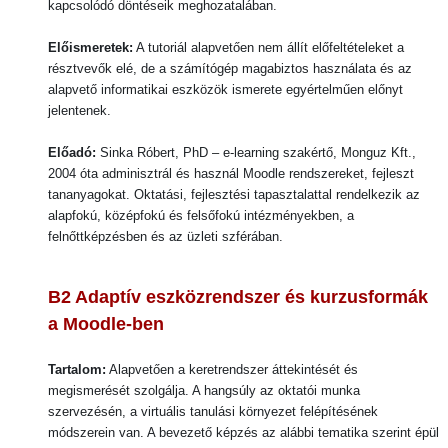
kapcsolódó döntéseik meghozatalában.
Előismeretek:
A tutoriál alapvetően nem állít előfeltételeket a
résztvevők elé, de a számítógép magabiztos használata és az
alapvető informatikai eszközök ismerete egyértelműen előnyt
jelentenek.
Előadó:
Sinka Róbert, PhD – e-learning szakértő, Monguz Kft.,
2004 óta adminisztrál és használ Moodle rendszereket, fejleszt
tananyagokat. Oktatási, fejlesztési tapasztalattal rendelkezik az
alapfokú, középfokú és felsőfokú intézményekben, a
felnőttképzésben és az üzleti szférában.
B2
Adaptív eszközrendszer és kurzusformák
a Moodle-ben
Tartalom:
Alapvetően a keretrendszer áttekintését és
megismerését szolgálja. A hangsúly az oktatói munka
szervezésén, a virtuális tanulási környezet felépítésének
módszerein van. A bevezető képzés az alábbi tematika szerint épül