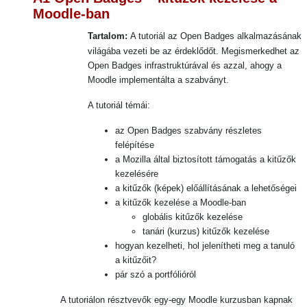
Moodle-ban
Tartalom:
A tutoriál az Open Badges alkalmazásának
világába vezeti be az érdeklődőt. Megismerkedhet az
Open Badges infrastruktúrával és azzal, ahogy a
Moodle implementálta a szabványt.
A tutoriál témái:
az Open Badges szabvány részletes
felépítése
a Mozilla által biztosított támogatás a kitűzők
kezelésére
a kitűzők (képek) előállításának a lehetőségei
a kitűzők kezelése a Moodle-ban
globális kitűzők kezelése
tanári (kurzus) kitűzők kezelése
hogyan kezelheti, hol jelenítheti meg a tanuló
a kitűzőit?
pár szó a portfólióról
A tutoriálon résztvevők egy-egy Moodle kurzusban kapnak