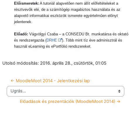
Előismeretek:
A tutoriál alapvetően nem állít előfeltételeket a
résztvevők elé, de a számítógép magabiztos használata és az
alapvető informatikai eszközök ismerete egyértelműen előnyt
jelentenek.
Előadó:
Vágvölgyi Csaba – a CONSEDU Bt. munkatársa és oktató
és rendszergazda
(
DRHE
).
Több mint tíz éve adminisztrál és
használ eLearning és ePortfólió rendszereket.
Utolsó módosítás: 2016. április 28., csütörtök, 01:05
← MoodleMoot 2014 - Jelentkezési lap
Ugrás...
Előadások és prezentációk (MoodleMoot 2014) →