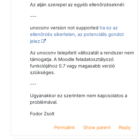
Az alján szerepel az egyéb ellenőrzéseknél:
---
unoconv version not supported
ha ez az
ellenőrzés sikertelen, az potenciális gondot
jelez
Az unoconv telepített változatát a rendszer nem
támogatja. A Moodle feladatosztályozó
funkciójához 0.7 vagy magasabb verzió
szükséges.
---
Ugyanakkor ez szerintem nem kapcsolatos a
problémával.
Fodor Zsolt
Permalink
Show parent
Reply