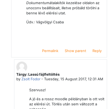
Dokumentumátalakítók kezelése
oldalon az
unoconv beállításait, illetve próbáld törölni a
benne lévő elérési utat.
Üdv.: Vágvölgyi Csaba
Permalink
Show parent
Reply
Tárgy: Lassú fájlfeltöltés
In reply to Csaba Vágvölgyi
by
Zsolt Fodor
-
Tuesday, 15 August 2017, 12:31 AM
Szervusz!
A jó és a rossz moodle példányban is ott volt
az elérési út. Törlés után sem változott a