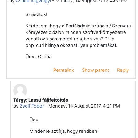
by
Csaba Vágvölgyi
-
Monday, 14 August 2017, 4:00 PM
Sziasztok!
Kérdésem, hogy a Portáladminisztráció / Szerver /
Környezet oldalon minden szoftverkörnyezetre
vonatkozó paramétert rendben van? Pl.: a
php_curl hiánya okozhat ilyen problémákat.
Üdv.: Csaba
Permalink
Show parent
Reply
Tárgy: Lassú fájlfeltöltés
In reply to Csaba Vágvölgyi
by
Zsolt Fodor
-
Monday, 14 August 2017, 4:21 PM
Üdv!
Mindenre azt írja, hogy rendben.