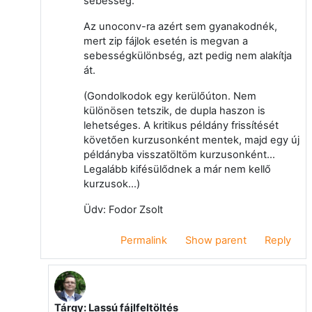
sebesség.
Az unoconv-ra azért sem gyanakodnék,
mert zip fájlok esetén is megvan a
sebességkülönbség, azt pedig nem alakítja
át.
(Gondolkodok egy kerülőúton. Nem
különösen tetszik, de dupla haszon is
lehetséges. A kritikus példány frissítését
követően kurzusonként mentek, majd egy új
példányba visszatöltöm kurzusonként...
Legalább kifésülődnek a már nem kellő
kurzusok...)
Üdv: Fodor Zsolt
Permalink
Show parent
Reply
Tárgy: Lassú fájlfeltöltés
In reply to Zsolt Fodor