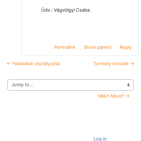
Üdv.: Vágvölgyi Csaba
Permalink
Show parent
Reply
← Feladatok osztályzása
Turnkey moodle →
Jump to...
Miért Moot? →
You are currently using guest access (
Log in
)