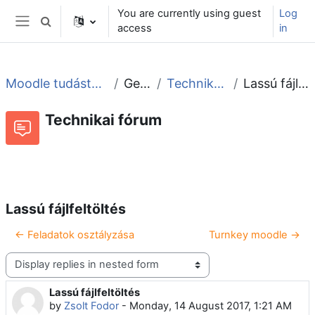
Skip to main content
You are currently using guest
Log
Toggle search input
access
in
Side panel
Moodle tudástár és fórum
General
Technikai fórum
Lassú fájlfeltöltés
Technikai fórum
RSS feed of discussions
Forum
Lassú fájlfeltöltés
← Feladatok osztályzása
Turnkey moodle →
Display mode
Lassú fájlfeltöltés
Number of replies: 5
by
Zsolt Fodor
-
Monday, 14 August 2017, 1:21 AM