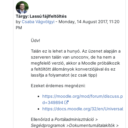
Tárgy: Lassú fájlfeltöltés
In reply to Zsolt Fodor
by
Csaba Vágvölgyi
-
Monday, 14 August 2017, 11:20
PM
Üdv!
Talán ez is lehet a hunyó. Az üzenet alapján a
szerveren talán van unoconv, de ha nem a
megfelelő verzió, akkor a Moodle próbálkozik
a feltöltött állományok konverziójával és ez
lassítja a folyamatot (ez csak tipp)
Ezeket érdemes megnézni:
https://moodle.org/mod/forum/discuss.php
d=349894
https://docs.moodle.org/32/en/Universal_
Ellenőrizd a
Portáladminisztráció >
Segédprogramok >
Dokumentumátalakítók >