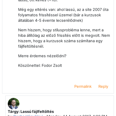
Még egy eltérés van: ahol lassú, az a site 2007 óta
folyamatos frissítéssel üzemel (bár a kurzusok
általában 4-5 évente lecserélődnek)
Nem hiszem, hogy stílusprobléma lenne, mert a
hiba állítólag az előző frissítés előtt is megvolt. Nem
hiszem, hogy a kurzusok száma számítana egy
fájlfeltöltésnél.
Merre érdemes nézelődni?
Köszönettel: Fodor Zsolt
Permalink
Reply
Tárgy: Lassú fájlfeltöltés
In reply to Zsolt Fodor