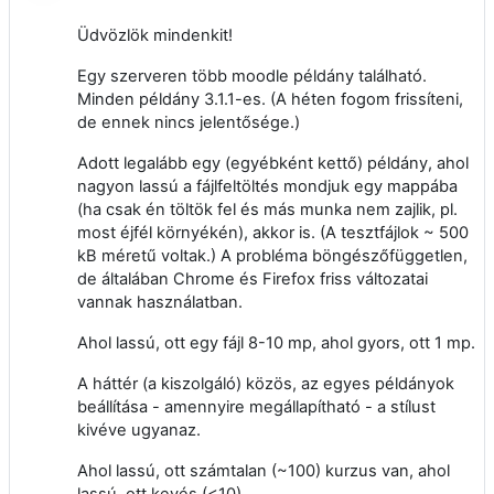
Üdvözlök mindenkit!
Egy szerveren több moodle példány található.
Minden példány 3.1.1-es. (A héten fogom frissíteni,
de ennek nincs jelentősége.)
Adott legalább egy (egyébként kettő) példány, ahol
nagyon lassú a fájlfeltöltés mondjuk egy mappába
(ha csak én töltök fel és más munka nem zajlik, pl.
most éjfél környékén), akkor is. (A tesztfájlok ~ 500
kB méretű voltak.) A probléma böngészőfüggetlen,
de általában Chrome és Firefox friss változatai
vannak használatban.
Ahol lassú, ott egy fájl 8-10 mp, ahol gyors, ott 1 mp.
A háttér (a kiszolgáló) közös, az egyes példányok
beállítása - amennyire megállapítható - a stílust
kivéve ugyanaz.
Ahol lassú, ott számtalan (~100) kurzus van, ahol
lassú, ott kevés (<10).