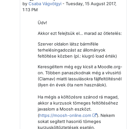
by
Csaba Vágvölgyi
-
Tuesday, 15 August 2017,
1:13 PM
Üdv!
Akkor ezt felejtsük el... marad az ötletelés:
Szerver oldalon látsz bármiféle
terhelésingadozást az állományok
feltöltése közben (pl.: kiugró load érték)
Keresgéltem még egy kicsit a Moodle.org-
on. Többen panaszkodnak még a vírusirtó
(Clamav) miatti lassulásokra fájlfeltöltésnél
(ilyen én évek óta nem használok).
Ha mégis a költözésre szánod rá magad,
akkor a kurzusok tömeges feltöltéséhez
javaslom a Moosh eszközt.
(
https://moosh-online.com
). Nekem
sokat segített hasonló tömeges
kurzusköltöztetések esetén.