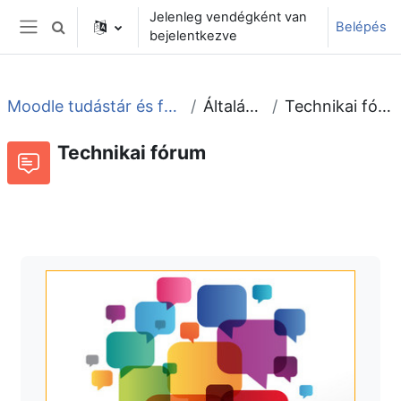
Tovább a fő tartalomhoz
Jelenleg vendégként van
Belépés
Keresési bemeneti adatok váltása
bejelentkezve
Oldalpanel
Moodle tudástár és fórum
Általános
Technikai fórum
Technikai fórum
Fórum
Beszélgetések RSS-hírei