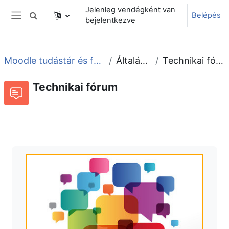
Tovább a fő tartalomhoz
Jelenleg vendégként van
Belépés
Keresési bemeneti adatok váltása
bejelentkezve
Oldalpanel
Moodle tudástár és fórum
Általános
Technikai fórum
Technikai fórum
Fórum
Beszélgetések RSS-hírei