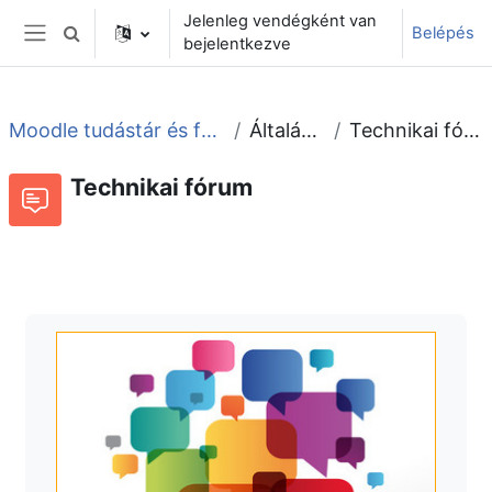
Tovább a fő tartalomhoz
Jelenleg vendégként van
Belépés
Keresési bemeneti adatok váltása
bejelentkezve
Oldalpanel
Moodle tudástár és fórum
Általános
Technikai fórum
Technikai fórum
Fórum
Beszélgetések RSS-hírei