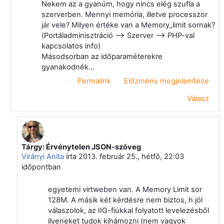
Nekem az a gyanúm, hogy nincs elég szufla a
szerverben. Mennyi memória, illetve processzor
jár vele? Milyen értéke van a Memory_limit sornak?
(Portáladminisztráció --> Szerver --> PHP-val
kapcsolatos info)
Másodsorban az időparaméterekre
gyanakodnék...
Permalink
Előzmény megjelenítése
Válasz
Tárgy: Érvénytelen JSON-szöveg
Válasz erre: Papp Gyula
Virányi Anita
írta
2013. február 25., hétfő, 22:03
időpontban
egyetemi virtweben van. A Memory Limit sor
128M. A másik két kérdésre nem biztos, h jól
válaszolok, az IIG-fiúkkal folyatott levelezésből
ilyeneket tudok kihámozni (nem vagyok