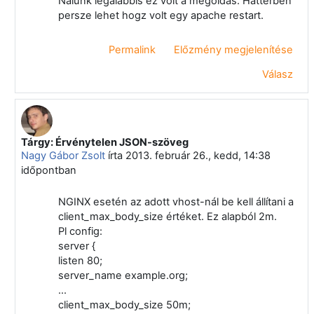
Nalunk legalabbis ez volt a megoldas. Hatterben
persze lehet hogz volt egy apache restart.
Permalink
Előzmény megjelenítése
Válasz
Tárgy: Érvénytelen JSON-szöveg
Válasz erre: Virányi Anita
Nagy Gábor Zsolt
írta
2013. február 26., kedd, 14:38
időpontban
NGINX esetén az adott vhost-nál be kell állítani a
client_max_body_size értéket. Ez alapból 2m.
Pl config:
server {
listen 80;
server_name example.org;
...
client_max_body_size 50m;