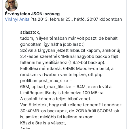
Érvénytelen JSON-szöveg
Válaszok szám: 5
Virányi Anita
írta
2013. február 25., hétfő, 20:07
időpontban
sziasztok,
tudom, h ilyen témában már volt poszt, de behalt,
gondoltam, így hátha jobb lesz :)
Szóval a tárgyban jelzett hibaüzit kapom, amikor új
2.4-esbe szeretnék 1MBnál nagyobb backup fájlt
feltenni helyreállításhoz (1.9.2-ből backup).
Feltöltési méretkorlát 64MB Moodle-on belül, a
rendszer virtweben van telepítve, ott php
profilban
post_max_size =
65M,
upload_max_filesize = 64M, e
zen kívül a
LimitRequestBody is felemelve 100 MB-ra.
A csatolt képen a teljes hibaüzenet.
Van ötletetek, hogy mit kellene tennem? Lennének
30-40MB-os backupok, de 2GB körüli SCORM-ok
is, amiket mielőbb fel kellene raknom.
Köszi előre is a választ,
Anita