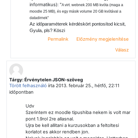
informatikus): "
A virt. webnek 200 MB kvóta (maga a
moodle 25 MB), és egy másik volume 20 GB kvótával a
datadirnek"
Az időparaméterek kérdéskört pontosítod kicsit,
Gyula, pls? Köszi
Permalink
Előzmény megjelenítése
Válasz
Tárgy: Érvénytelen JSON-szöveg
Válasz erre: Virányi Anita
Törölt felhasználó
írta
2013. február 25., hétfő, 22:11
időpontban
Udv
Szerintem ez moodle tipushiba nekem is volt mar
pont 1.9rol 2re allasnal.
Ujra be kell allitani a kurzusokban a feltoltesi
korlatot es akkor rendben jon.