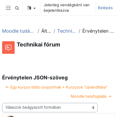
Tovább a fő tartalomhoz
Jelenleg vendégként van
Belépés
Keresési bemeneti adatok váltása
bejelentkezve
Oldalpanel
Moodle tudástár és fórum
Általános
Technikai fórum
Érvénytelen JSON-szöveg
Technikai fórum
Beszélgetések RSS-hírei
Fórum
Érvénytelen JSON-szöveg
← Egy kurzus több csoportnak + Kurzusok "újraindítása"
Moodle helyfoglalás →
Megjelenítési mód