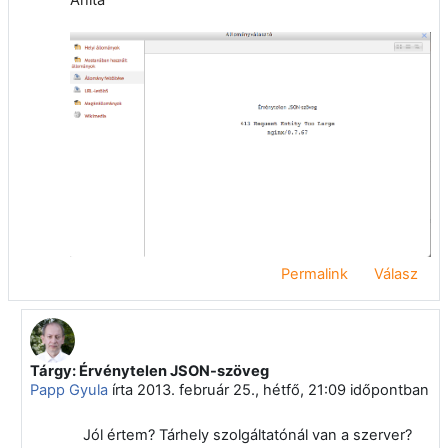
Permalink
Válasz
Tárgy: Érvénytelen JSON-szöveg
Válasz erre: Virányi Anita
Papp Gyula
írta
2013. február 25., hétfő, 21:09
időpontban
Jól értem? Tárhely szolgáltatónál van a szerver?