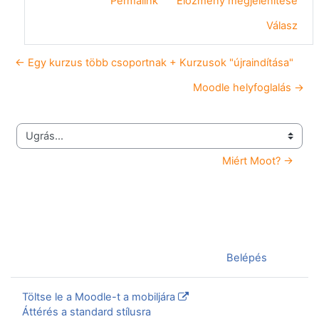
Permalink
Előzmény megjelenítése
Válasz
← Egy kurzus több csoportnak + Kurzusok "újraindítása"
Moodle helyfoglalás →
Ugrás...
Miért Moot? →
Jelenleg vendégként van bejelentkezve (
Belépés
)
Töltse le a Moodle-t a mobiljára
Áttérés a standard stílusra