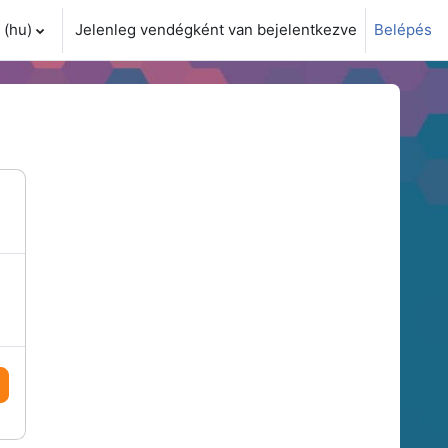
(hu)‎
Jelenleg vendégként van bejelentkezve
Belépés
i adatok váltása