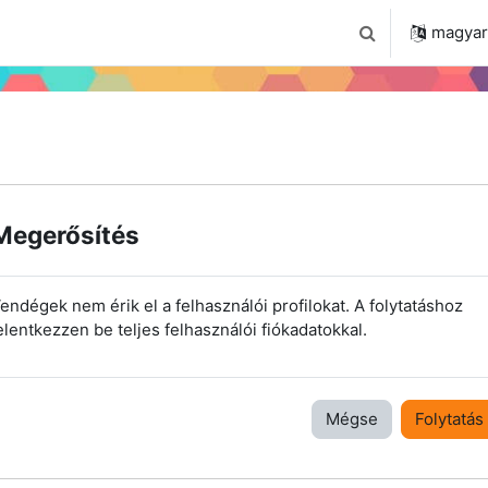
 2024
Tudástár
Regisztráció a portálon
magyar ‎
Keresési bemenet
Megerősítés
endégek nem érik el a felhasználói profilokat. A folytatáshoz
elentkezzen be teljes felhasználói fiókadatokkal.
Mégse
Folytatás