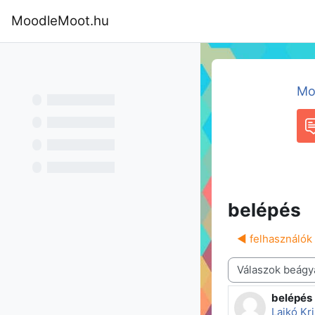
Tovább a fő tartalomhoz
MoodleMoot.hu
Kezdőoldal
Program
MoodleMoot
Mo
F
belépés
◀︎ felhasználók
Megjelenítési mód
belépés
Válaszok
Lajkó Kri