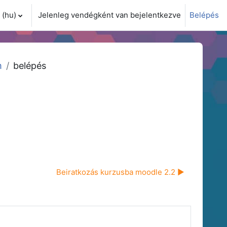
(hu)‎
Jelenleg vendégként van bejelentkezve
Belépés
i adatok váltása
m
belépés
Beiratkozás kurzusba moodle 2.2 ▶︎