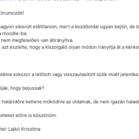
Fórumozók!
nagyon sikerült elállítanom, mert a kezdőoldal ugyan bejön, de
a moodle-ba:
l nem megfelelően van átirányítva.
 azt észlelte, hogy a kiszolgáló olyan módon irányítja át a kérés
léma sokszor a letiltott vagy visszautasított sütik miatt jelentkez
áljak, hogy bejussak?
 határidőre kellene működnie az oldalnak, de nem igazán halad
eteket előre is köszönöm.
el: Lajkó Krisztina