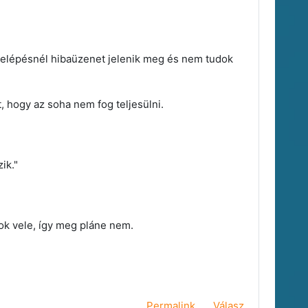
 belépésnél hibaüzenet jelenik meg és nem tudok
t, hogy az soha nem fog teljesülni.
ik."
ok vele, így meg pláne nem.
Permalink
Válasz