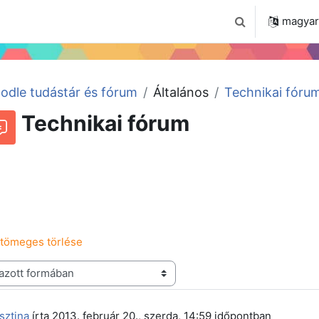
 2024
Tudástár
Regisztráció a portálon
magyar ‎
Keresési bemenet
odle tudástár és fórum
Általános
Technikai fóru
Technikai fórum
Beszélgetések RSS-hírei
órum
 tömeges törlése
 szám: 5
sztina
írta
2013. február 20., szerda, 14:59
időpontban