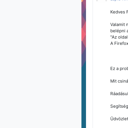
Kedves 
Valamit 
belépni 
"Az olda
A Firefox
Ez a prob
Mit csin
Ráadásul
Segítség
Üdvözlett